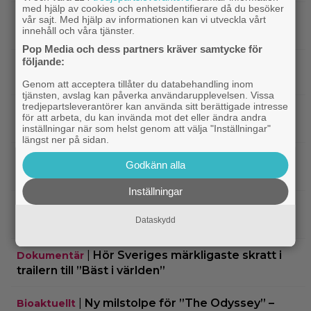
med hjälp av cookies och enhetsidentifierare då du besöker
|
Efter 25 Beckfilmer – Anna Asp
Bioaktuellt
vår sajt. Med hjälp av informationen kan vi utveckla vårt
innehåll och våra tjänster.
hoppas nya filmen blir en snackis
Pop Media och dess partners kräver samtycke för
följande:
IKEA hyllas världen över – efter briljant blinkning
till Alexander Skarsgård
Genom att acceptera tillåter du databehandling inom
tjänsten, avslag kan påverka användarupplevelsen. Vissa
tredjepartsleverantörer kan använda sitt berättigade intresse
|
Bortglömd komedi från 1984 blev
Apple TV
för att arbeta, du kan invända mot det eller ändra andra
Robin Williams favorit: ”Min bästa film”
inställningar när som helst genom att välja "Inställningar"
längst ner på sidan.
|
Två nya skådisar redo att skapa
HBO Max
Godkänn alla
drama i ”Heated Rivalry” säsong 2
Inställningar
|
Netflix har stängt in en snubbe i en
Netflix
Dataskydd
reklamskylt – PR-tricket som får LA att titta upp
|
Hör Sveriges märkligaste skratt i
Dokumentär
trailern till ”Bäst i världen”
|
Ny milstolpe för ”The Odyssey” –
Bioaktuellt