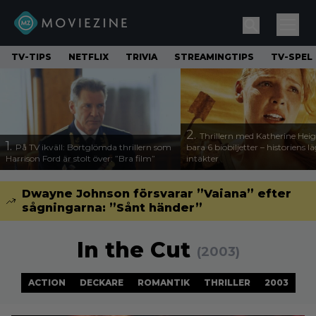
TV-TIPS
NETFLIX
TRIVIA
STREAMINGTIPS
TV-SPEL
2.
Thrillern med Katherine Heigl
1.
På TV ikväll: Bortglömda thrillern som
bara 6 biobiljetter – historiens l
Harrison Ford är stolt över: ”Bra film”
intäkter
Dwayne Johnson försvarar ”Vaiana” efter
sågningarna: ”Sånt händer”
In the Cut
(2003)
ACTION
DECKARE
ROMANTIK
THRILLER
2003