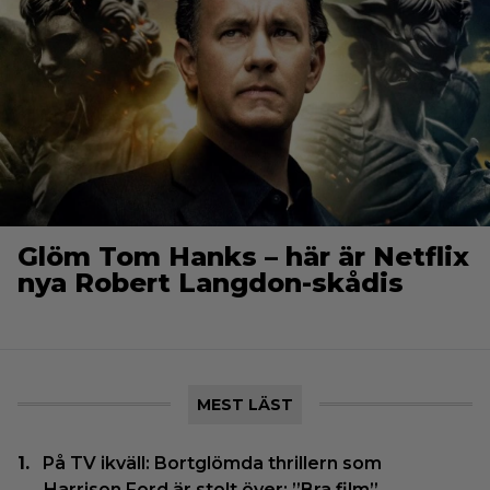
Glöm Tom Hanks – här är Netflix
nya Robert Langdon-skådis
MEST LÄST
På TV ikväll: Bortglömda thrillern som
Harrison Ford är stolt över: ”Bra film”