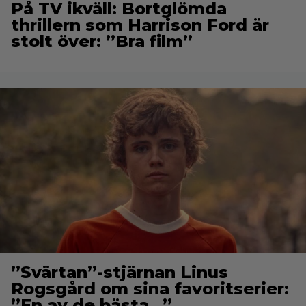
På TV ikväll: Bortglömda
thrillern som Harrison Ford är
stolt över: ”Bra film”
”Svärtan”-stjärnan Linus
Rogsgård om sina favoritserier:
”En av de bästa…”