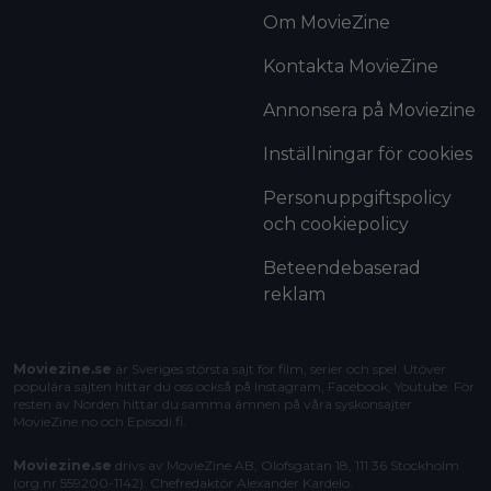
Om MovieZine
Kontakta MovieZine
Annonsera på Moviezine
Inställningar för cookies
Personuppgiftspolicy
och cookiepolicy
Beteendebaserad
reklam
Moviezine.se
är Sveriges största sajt för film, serier och spel. Utöver
populära sajten hittar du oss också på Instagram, Facebook, Youtube. För
resten av Norden hittar du samma ämnen på våra syskonsajter
MovieZine.no
och
Episodi.fi
.
Moviezine.se
drivs av MovieZine AB, Olofsgatan 18, 111 36 Stockholm
(org.nr 559200-1142). Chefredaktör
Alexander Kardelo
.