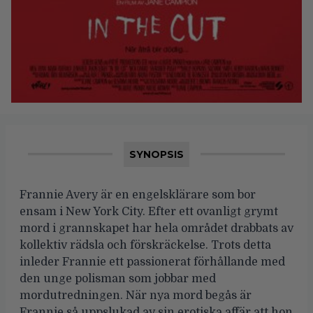
SYNOPSIS
Frannie Avery är en engelsklärare som bor
ensam i New York City. Efter ett ovanligt grymt
mord i grannskapet har hela området drabbats av
kollektiv rädsla och förskräckelse. Trots detta
inleder Frannie ett passionerat förhållande med
den unge polisman som jobbar med
mordutredningen. När nya mord begås är
Frannie så uppslukad av sin erotiska affär att hon