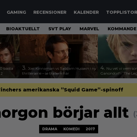
GAMING
RECENSIONER
KALENDER
TOPPLISTO
BIOAKTUELLT
SVT PLAY
MARVEL
KOMMANDE 
3.
4.
00 bästa
Joel Kinnaman vs Saddam Hussein i ny
Nu vet vi vem so
 2
thrillerserie – se trailern här
Ganondorf i ”The Leg
d Finchers amerikanska ”Squid Game”-spinoff
orgon börjar allt
(
DRAMA
KOMEDI
2017