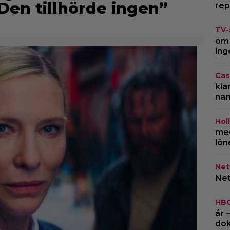
Den tillhörde ingen”
rep
TV-
om 
ing
Cas
kla
na
Hol
med
lön
Netf
Net
HB
år 
do