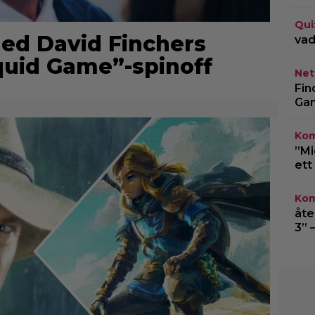
Qui
 ned David Finchers
vad
uid Game”-spinoff
Netf
Fin
Gam
Kom
”Mi
ett
Kom
åte
3” 