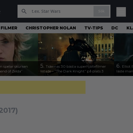
Sök
R
FILMER
CHRISTOPHER NOLAN
TV-TIPS
DC
KL
5.
6.
m spelar skurken
Tidernas 30 bästa superhjältefilmer
Elliot
end of Zelda”
listade – ”The Dark Knight” på plats 3
läste man
2017)