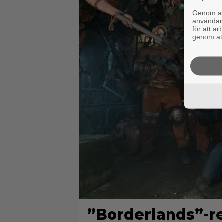
Genom att
användaru
för att a
genom att
”Borderlands”-r