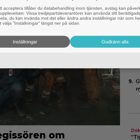
m
 acceptera tillåter du databehandling inom tjänsten, avslag kan påver
pplevelsen. Vissa tredjepartsleverantörer kan använda sitt berättigade
rbeta, du kan invända mot det eller ändra andra inställningar när som he
E
 välja "Inställningar" längst ner på sidan.
b
p
Inställningar
Godkänn alla
N
h
N
G
n
Dok
egissören om
”Ti