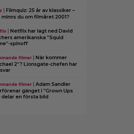
|
Filmquiz: 25 år av klassiker –
z
 minns du om filmåret 2001?
|
Netflix har lagt ned David
lix
chers amerikanska ”Squid
e”-spinoff
|
När kommer
mande filmer
chael 2”? Lionsgate-chefen har
 svar
|
Adam Sandler
mande filmer
rförenar gänget i ”Grown Ups
– delar en första bild