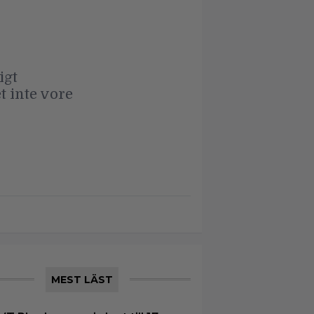
igt
t inte vore
MEST LÄST