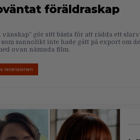
oväntat föräldraskap
änskap” gör sitt bästa för att rädda ett slarv
som sannolikt inte hade gått på export om de
med ovan nämnda film.
äs recensionen