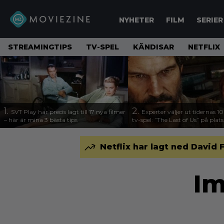
NYHETER
FILM
SERIER
STREAMINGTIPS
TV-SPEL
KÄNDISAR
NETFLIX
1.
2.
SVT Play har precis lagt till 17 nya filmer
Experter väljer ut tidernas 1
– här är mina 3 bästa tips
tv-spel: ”The Last of Us” på plats
Netflix har lagt ned Davi
Im