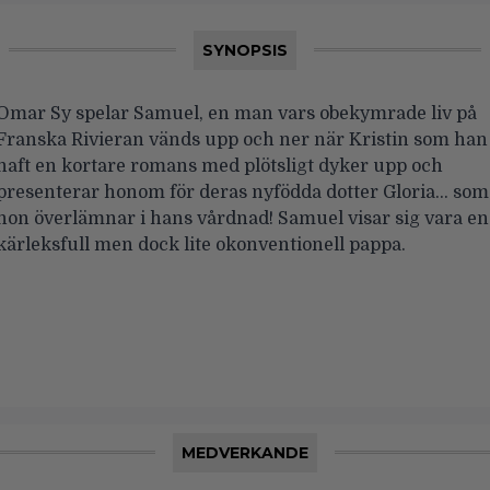
SYNOPSIS
Omar Sy spelar Samuel, en man vars obekymrade liv på
Franska Rivieran vänds upp och ner när Kristin som han
haft en kortare romans med plötsligt dyker upp och
presenterar honom för deras nyfödda dotter Gloria… som
hon överlämnar i hans vårdnad! Samuel visar sig vara en
kärleksfull men dock lite okonventionell pappa.
MEDVERKANDE