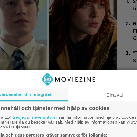
S
f
N
F
G
”
S
”
–
edan klara… och det
b
värdesätter din integritet
Dina val
heta namn
N
innehåll och tjänster med hjälp av cookies
G
åra 114
tredjepartsleverantörer
samlar information med hjälp av cookies
Z
ntifierare då du besöker vår sajt. Med hjälp av informationen kan vi utv
ch våra tjänster.
F
a och dess partners kräver samtycke för följande: