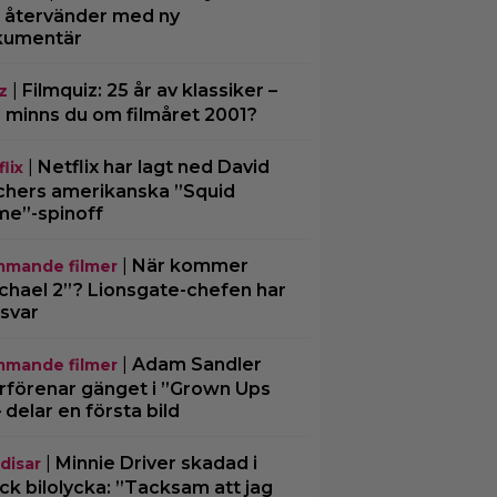
– återvänder med ny
kumentär
|
Filmquiz: 25 år av klassiker –
z
 minns du om filmåret 2001?
|
Netflix har lagt ned David
lix
chers amerikanska ”Squid
e”-spinoff
|
När kommer
mande filmer
chael 2”? Lionsgate-chefen har
 svar
|
Adam Sandler
mande filmer
rförenar gänget i ”Grown Ups
– delar en första bild
|
Minnie Driver skadad i
disar
ck bilolycka: ”Tacksam att jag