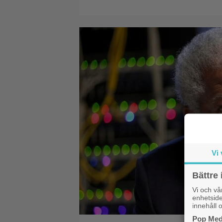
Vi 
Bättre 
Vi och v
enhetside
innehåll o
Pop Medi