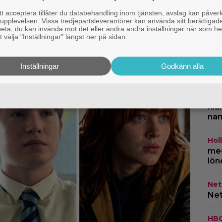
 medger: Gör dåliga
 acceptera tillåter du databehandling inom tjänsten, avslag kan påver
n är hög nog
pplevelsen. Vissa tredjepartsleverantörer kan använda sitt berättigade
rbeta, du kan invända mot det eller ändra andra inställningar när som he
 välja "Inställningar" längst ner på sidan.
TV-
om 
Inställningar
Godkänn alla
ing
Cas
kla
na
Hol
med
lön
Netf
Net
HB