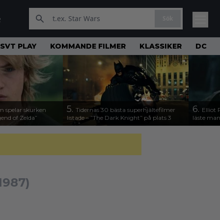
Sök
R
SVT PLAY
KOMMANDE FILMER
KLASSIKER
DC
5.
6.
m spelar skurken
Tidernas 30 bästa superhjältefilmer
Elliot
end of Zelda”
listade – ”The Dark Knight” på plats 3
läste man
1987)