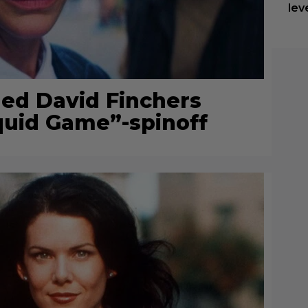
lev
 ned David Finchers
uid Game”-spinoff