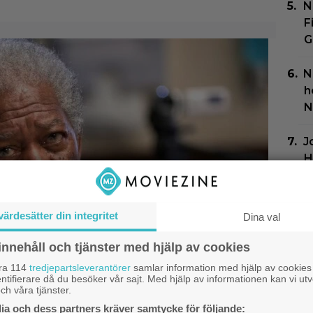
N
F
G
N
h
N
J
H
t
P
värdesätter din integritet
Dina val
s
”
innehåll och tjänster med hjälp av cookies
åra 114
tredjepartsleverantörer
samlar information med hjälp av cookies
F
ntifierare då du besöker vår sajt. Med hjälp av informationen kan vi utv
ch våra tjänster.
m
a och dess partners kräver samtycke för följande: