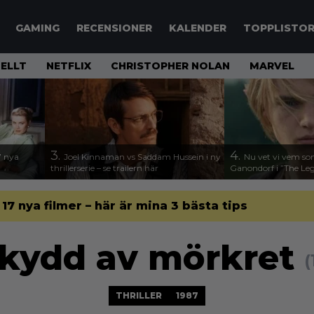
GAMING
RECENSIONER
KALENDER
TOPPLISTO
ELLT
NETFLIX
CHRISTOPHER NOLAN
MARVEL
3.
4.
17 nya
Joel Kinnaman vs Saddam Hussein i ny
Nu vet vi vem so
thrillerserie – se trailern här
Ganondorf i ”The Leg
l 17 nya filmer – här är mina 3 bästa tips
skydd av mörkret
(
THRILLER
1987