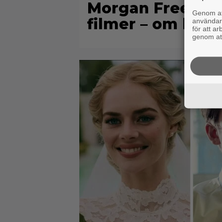
Morgan Freeman
Genom att
filmer – om löne
användaru
för att a
genom att