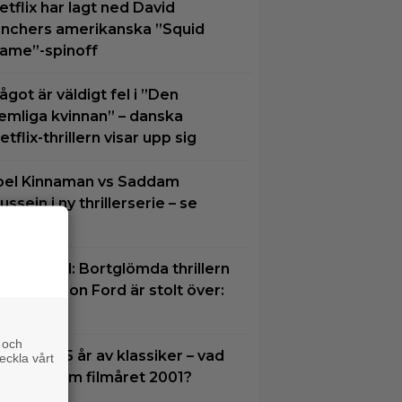
etflix har lagt ned David
inchers amerikanska ”Squid
ame”-spinoff
ågot är väldigt fel i ”Den
emliga kvinnan” – danska
etflix-thrillern visar upp sig
oel Kinnaman vs Saddam
ussein i ny thrillerserie – se
railern här
å TV ikväll: Bortglömda thrillern
om Harrison Ford är stolt över:
Bra film”
 och
ilmquiz: 25 år av klassiker – vad
eckla vårt
inns du om filmåret 2001?