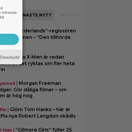
ka
 intresse
SENASTE NYTT
lst
|
”Borderlands”-regissören
spel
kalkonfilmen – ”Den tillhörde
en”
|
3 nya X-Men är redan
ting
Dataskydd
ra… och det ryktas om fler heta
mn
|
Morgan Freeman
lywood
ger: Gör dåliga filmer – om
en är hög nog
|
Glöm Tom Hanks – här är
lix
flix nya Robert Langdon-skådis
|
”Gilmore Girls” fyller 25
O Max