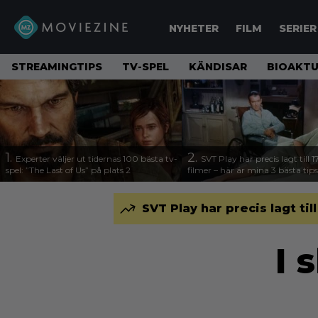
NYHETER
FILM
SERIER
STREAMINGTIPS
TV-SPEL
KÄNDISAR
BIOAKTU
1.
2.
Experter väljer ut tidernas 100 bästa tv-
SVT Play har precis lagt till 
spel: ”The Last of Us” på plats 2
filmer – här är mina 3 bästa tips
SVT Play har precis lagt til
I 