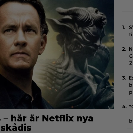
S
f
N
G
Z
E
b
p
”
–
 här är Netflix nya
b
skådis