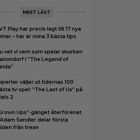
MEST LÄST
VT Play har precis lagt till 17 nya
ilmer – här är mina 3 bästa tips
u vet vi vem som spelar skurken
anondorf i ”The Legend of
elda”
xperter väljer ut tidernas 100
ästa tv-spel: ”The Last of Us” på
lats 2
Grown Ups”-gänget återförenat
 Adam Sandler delar första
ilden från trean