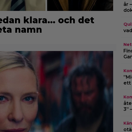
år 
do
edan klara… och det
Qui
heta namn
vad
Netf
Fin
Gam
Kom
”Mi
ett
Kom
åte
3” 
Kän
otä