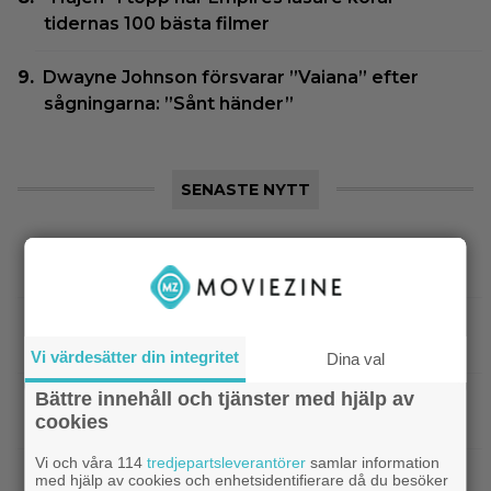
tidernas 100 bästa filmer
Dwayne Johnson försvarar ”Vaiana” efter
sågningarna: ”Sånt händer”
SENASTE NYTT
|
Sista säsongen av ”The Witcher”
Fantasy
försenas – släpps 2027
|
Nu på Netflix: Tidlös krigsklassiker från
Netflix
1961 fick fullpott
Vi värdesätter din integritet
Dina val
Bättre innehåll och tjänster med hjälp av
|
”Hajen” i topp när Empires läsare
Klassiker
cookies
korar tidernas 100 bästa filmer
Vi och våra 114
tredjepartsleverantörer
samlar information
|
”Svärtan”-stjärnan Linus Rogsgård om
Exklusivt
med hjälp av cookies och enhetsidentifierare då du besöker