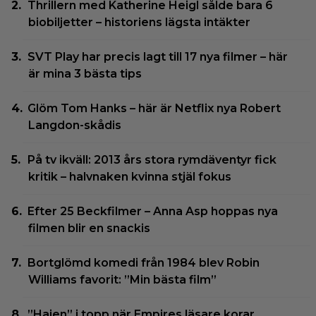
Thrillern med Katherine Heigl sålde bara 6
biobiljetter – historiens lägsta intäkter
SVT Play har precis lagt till 17 nya filmer – här
är mina 3 bästa tips
Glöm Tom Hanks – här är Netflix nya Robert
Langdon-skådis
På tv ikväll: 2013 års stora rymdäventyr fick
kritik – halvnaken kvinna stjäl fokus
Efter 25 Beckfilmer – Anna Asp hoppas nya
filmen blir en snackis
Bortglömd komedi från 1984 blev Robin
Williams favorit: ”Min bästa film”
”Hajen” i topp när Empires läsare korar