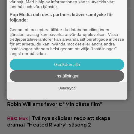
vår sajt. Med hjälp av informationen kan vi utveckla vårt
sina favoritserier: ”En av de bästa…”
innehåll och våra tjänster.
Pop Media och dess partners kräver samtycke för
|
Nu på Viaplay: ”Stiliserat våld och
Streamingtips
följande:
gapskratt” i oförutsägbar thriller från 2008
Genom att acceptera tillåter du databehandling inom
tjänsten, avslag kan påverka användarupplevelsen. Vissa
|
3 nya filmer på Netflix: Oscarsvinnaren
Netflix
tredjepartsleverantörer kan använda sitt berättigade intresse
från 2025 klättrar på topplistan
för att arbeta, du kan invända mot det eller ändra andra
inställningar när som helst genom att välja "Inställningar"
längst ner på sidan.
|
Efter 25 Beckfilmer – Anna Asp
Bioaktuellt
hoppas nya filmen blir en snackis
Godkänn alla
Inställningar
IKEA hyllas världen över – efter briljant blinkning
till Alexander Skarsgård
Dataskydd
|
Bortglömd komedi från 1984 blev
Apple TV
Robin Williams favorit: ”Min bästa film”
|
Två nya skådisar redo att skapa
HBO Max
drama i ”Heated Rivalry” säsong 2