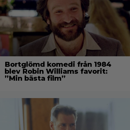
Bortglömd komedi från 1984
blev Robin Williams favorit:
”Min bästa film”