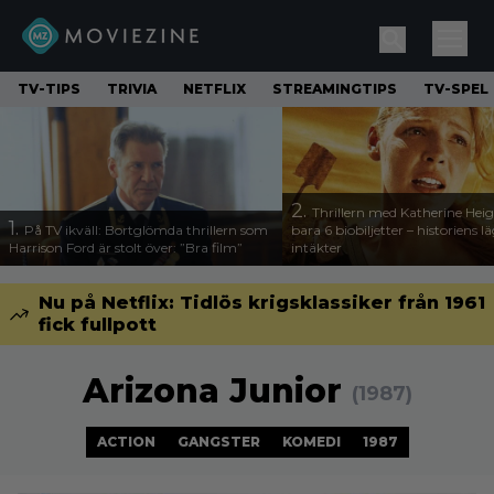
TV-TIPS
TRIVIA
NETFLIX
STREAMINGTIPS
TV-SPEL
2.
Thrillern med Katherine Heigl
1.
På TV ikväll: Bortglömda thrillern som
bara 6 biobiljetter – historiens l
Harrison Ford är stolt över: ”Bra film”
intäkter
Nu på Netflix: Tidlös krigsklassiker från 1961
fick fullpott
Arizona Junior
(1987)
ACTION
GANGSTER
KOMEDI
1987