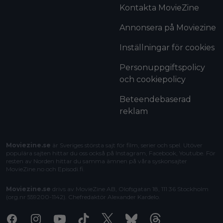
Kontakta MovieZine
Annonsera på Moviezine
Inställningar för cookies
Personuppgiftspolicy
och cookiepolicy
Beteendebaserad
reklam
Moviezine.se
är Sveriges största sajt för film, serier och spel. Utöver
populära sajten hittar du oss också på Instagram, Facebook, Youtube. För
resten av Norden hittar du samma ämnen på våra syskonsajter
MovieZine.no
och
Episodi.fi
.
Moviezine.se
drivs av MovieZine AB, Olofsgatan 18, 111 36 Stockholm
(org.nr 559200-1142). Chefredaktör
Alexander Kardelo
.
Facebook
Instagram
Youtube
Tiktok
X
Bluesky
Threads