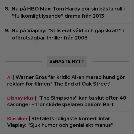
Nu på HBO Max: Tom Hardy gör sin bästa roll i
”fullkomligt lysande” drama från 2013
Nu på Viaplay: ”Stiliserat våld och gapskratt” i
oförutsägbar thriller från 2008
SENASTE NYTT
|
Warner Bros får kritik: AI-animerad hund gör
AI
reklam för filmen ”The End of Oak Street”
|
”The Simpsons” kan ta slut efter 40
Disney Plus
säsonger – tror skådespelaren bakom Bart
|
90-talets roligaste komedi intar
Klassiker
Viaplay: ”Sjuk humor och genialiskt manus”