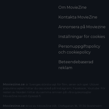
Om MovieZine
Kontakta MovieZine
Annonsera på Moviezine
Inställningar för cookies
Personuppgiftspolicy
och cookiepolicy
Beteendebaserad
reklam
Moviezine.se
är Sveriges största sajt för film, serier och spel. Utöver
populära sajten hittar du oss också på Instagram, Facebook, Youtube. För
resten av Norden hittar du samma ämnen på våra syskonsajter
MovieZine.no
och
Episodi.fi
.
Moviezine.se
drivs av MovieZine AB, Olofsgatan 18, 111 36 Stockholm