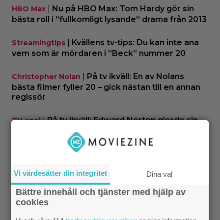
|
Nu på HBO Max: Tom Hardy gör sin
HBO Max
bästa roll i ”fullkomligt lysande” drama från 2013
|
Kvällens tv-tips: Du kan inte ana
Streamingtips
vem som är mördaren i ”Beck” nummer 20
|
På tv ikväll: En av Nolans
Christopher Nolan
bästa filmer fyller 20 – gick nästan till en annan
regissör
|
På tv ikväll: Edward Norton gjorde sin
TV-spel
hyllade filmdebut i denna skarpa thriller
|
Sista säsongen av ”The Witcher”
Fantasy
försenas – släpps 2027
Vi värdesätter din integritet
Dina val
|
Nu på Netflix: Tidlös krigsklassiker från
Netflix
Bättre innehåll och tjänster med hjälp av
1961 fick fullpott
cookies