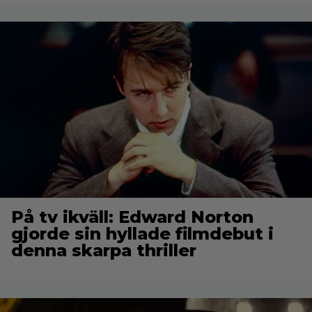
På tv ikväll: Edward Norton
gjorde sin hyllade filmdebut i
denna skarpa thriller