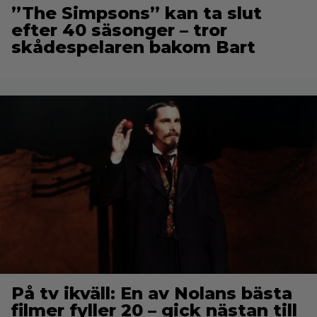
”The Simpsons” kan ta slut
efter 40 säsonger – tror
skådespelaren bakom Bart
På tv ikväll: En av Nolans bästa
filmer fyller 20 – gick nästan till