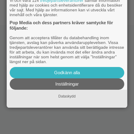
Vi och våra 114
tredjepartsleverantörer
samlar information
|
”Hajen” i topp när Empires läsare
Klassiker
med hjälp av cookies och enhetsidentifierare då du besöker
korar tidernas 100 bästa filmer
vår sajt. Med hjälp av informationen kan vi utveckla vårt
innehåll och våra tjänster.
Pop Media och dess partners kräver samtycke för
följande:
Genom att acceptera tillåter du databehandling inom
tjänsten, avslag kan påverka användarupplevelsen. Vissa
tredjepartsleverantörer kan använda sitt berättigade intresse
för att arbeta, du kan invända mot det eller ändra andra
inställningar när som helst genom att välja "Inställningar"
längst ner på sidan.
Godkänn alla
Inställningar
Dataskydd