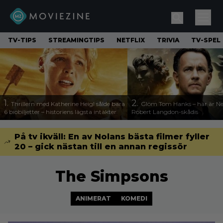
TV-TIPS
STREAMINGTIPS
NETFLIX
TRIVIA
TV-SPEL
1.
2.
Thrillern med Katherine Heigl sålde bara
Glöm Tom Hanks – här är Net
6 biobiljetter – historiens lägsta intäkter
Robert Langdon-skådis
På tv ikväll: En av Nolans bästa filmer fyller
20 – gick nästan till en annan regissör
The Simpsons
ANIMERAT
KOMEDI