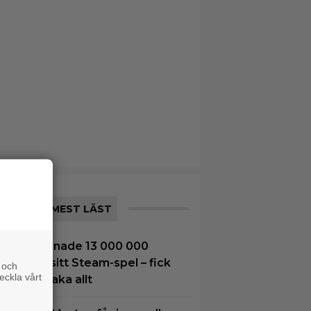
MEST LÄST
8-åring tjänade 13 000 000
ronor på sitt Steam-spel – fick
 och
eckla vårt
etala tillbaka allt