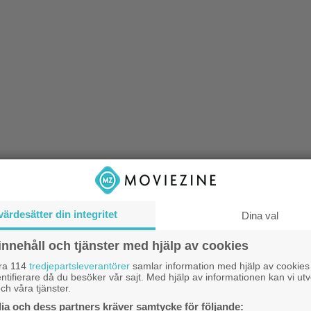
en Tallulah råkar av en slump träffa på
värdesätter din integritet
Dina val
stru som lämnar sitt barn hos henne för
innehåll och tjänster med hjälp av cookies
 kunna gå ut och festa. En motvillig
1
k
åra 114
tredjepartsleverantörer
samlar information med hjälp av cookies
 tar hand om barnet under ett dygn, men
ntifierare då du besöker vår sajt. Med hjälp av informationen kan vi utv
b
ch våra tjänster.
an återvänder på fyllan väljer hon att
a och dess partners kräver samtycke för följande: