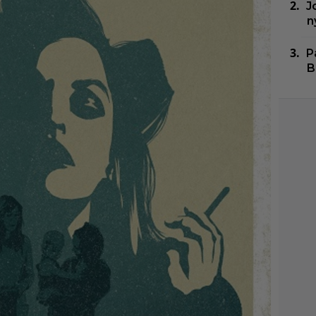
J
n
P
B