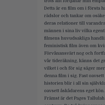
trots allt förtjänar min empat
Detta är en film om i första
rädslor och tankar om osäke
deras relationer till varand
männen i sina liv vilka egen
filmens huvudsakliga handling
feministisk film även om kv
Förvånansvärt nog och fortfar
vår tideräkning, känns det 
vilket i och för sig säger me
denna film i sig. Fast oavse
historien blir i all sin självk
oavsett åskådarens eget kön.
Främst är det Pages Tallula