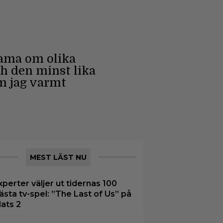
rama om olika
h den minst lika
om jag varmt
MEST LÄST NU
xperter väljer ut tidernas 100
ästa tv-spel: ”The Last of Us” på
lats 2