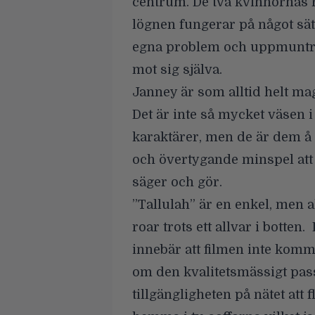
centrum. De två kvinnornas r
lögnen fungerar på något sät
egna problem och uppmuntrar
mot sig själva.
Janney är som alltid helt ma
Det är inte så mycket väsen 
karaktärer, men de är dem å
och övertygande minspel att m
säger och gör.
”Tallulah” är en enkel, men 
roar trots ett allvar i botten
innebär att filmen inte komm
om den kvalitetsmässigt pass
tillgängligheten på nätet att f