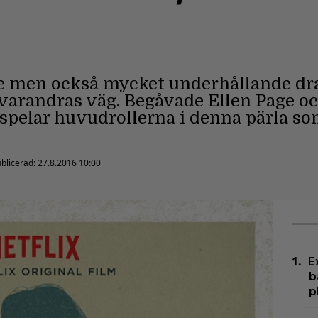
nde men också mycket underhållande d
arandras väg. Begåvade Ellen Page oc
 spelar huvudrollerna i denna pärla s
blicerad:
27.8.2016 10:00
E
b
p