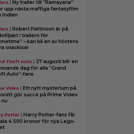
|
Ny trailer till ”Ramayana”
lers
ar upp nästa maffiga fantasyfilm
n Indien
|
Robert Pattinson är på
lers
filjakt i trailern för
imetime” – kan bli en av höstens
ra snackisar
|
27 augusti blir en
nd Theft Auto
nnande dag för alla ”Grand
ft Auto”-fans
|
Ett nytt mysterium på
me Video
vsnitt gör succé på Prime Video
t nu
|
Harry Potter-fans får
ry Potter
ala 4 500 kronor för nya Lego-
et