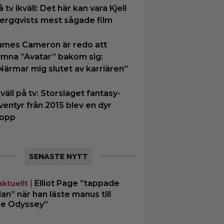
å tv ikväll: Det här kan vara Kjell
ergqvists mest sågade film
ames Cameron är redo att
ämna ”Avatar” bakom sig:
Närmar mig slutet av karriären”
kväll på tv: Storslaget fantasy-
ventyr från 2015 blev en dyr
lopp
SENASTE NYTT
|
Elliot Page ”tappade
aktuellt
an” när han läste manus till
e Odyssey”