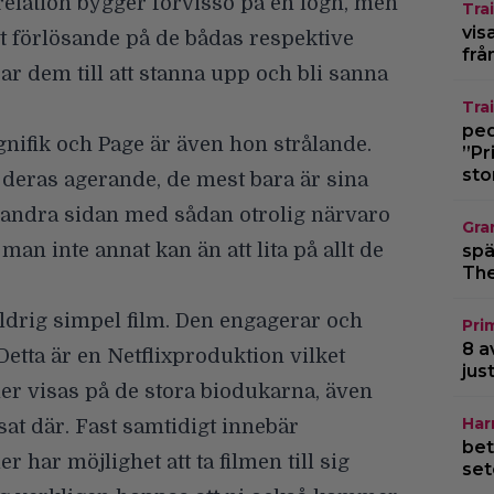
elation bygger förvisso på en lögn, men
Trai
vis
t förlösande på de bådas respektive
frå
 dem till att stanna upp och bli sanna
Trai
pedo
gnifik och Page är även hon strålande.
”Pr
sto
i deras agerande, de mest bara är sina
 andra sidan med sådan otrolig närvaro
Gra
an inte annat kan än att lita på allt de
spä
The
aldrig simpel film. Den engagerar och
Pri
8 a
. Detta är en Netflixproduktion vilket
jus
er visas på de stora biodukarna, även
Har
at där. Fast samtidigt innebär
bet
ler har möjlighet att ta filmen till sig
set