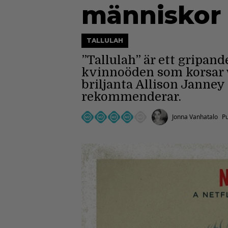
människor
TALLULAH
”Tallulah” är ett gripa
kvinnoöden som korsar v
briljanta Allison Janney
rekommenderar.
Jonna Vanhatalo
Pu