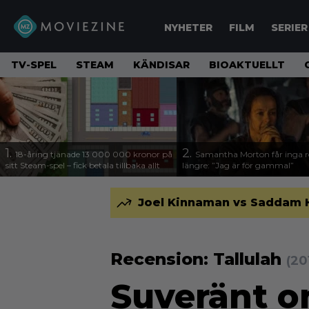
NYHETER
FILM
SERIER
TV-SPEL
STEAM
KÄNDISAR
BIOAKTUELLT
1.
2.
18-åring tjänade 13 000 000 kronor på
Samantha Morton får inga ro
sitt Steam-spel – fick betala tillbaka allt
längre: ”Jag är för gammal”
Joel Kinnaman vs Saddam Hus
Recension: Tallulah
(20
Suveränt 