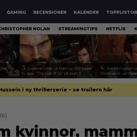
GAMING
RECENSIONER
KALENDER
TOPPLISTO
CHRISTOPHER NOLAN
STREAMINGTIPS
NETFLIX
3.
4.
ller
Experter väljer ut tidernas 100 bästa
Joel Kinnaman vs
tv-spel: ”The Last of Us” på plats 2
thrillerserie – se trail
sein i ny thrillerserie – se trailern här
16)
om kvinnor, mamm