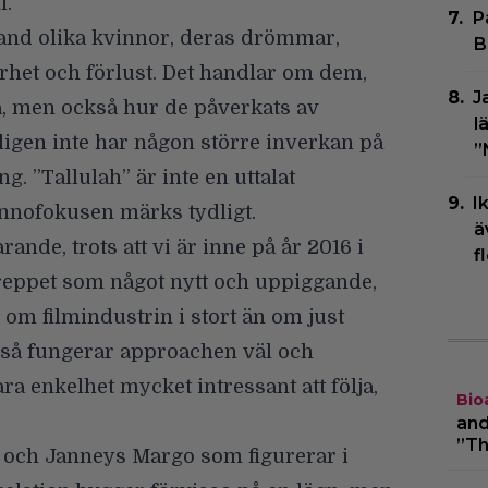
i.
P
 hand olika kvinnor, deras drömmar,
B
rhet och förlust. Det handlar om dem,
J
ra, men också hur de påverkats av
l
tligen inte har någon större inverkan på
”
. ”Tallulah” är inte en uttalat
I
innofokusen märks tydligt.
ä
ande, trots att vi är inne på år 2016 i
f
greppet som något nytt och uppiggande,
r om filmindustrin i stort än om just
tt så fungerar approachen väl och
lara enkelhet mycket intressant att följa,
Bio
and
”Th
h och Janneys Margo som figurerar i