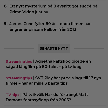
Ett nytt mysterium på 8 avsnitt gör succé på
Prime Video just nu
James Gunn fyller 60 år – enda filmen han
ångrar är pinsam kalkon från 2013
SENASTE NYTT
|
Agnetha Fältskog gjorde en
Streamingtips
sågad långfilm på 80-talet – på tv idag
|
SVT Play har precis lagt till 17 nya
Streamingtips
filmer – här är mina 3 bästa tips
|
På tv ikväll: Har du förträngt Matt
TV-tips
Damons fantasyflopp från 2005?