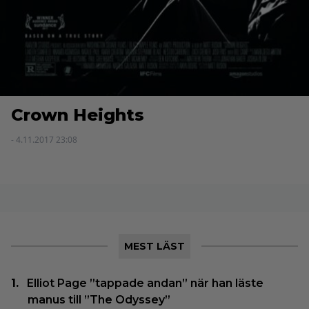
Crown Heights
- 4.11.2017 23:08
MEST LÄST
Elliot Page ”tappade andan” när han läste
manus till ”The Odyssey”