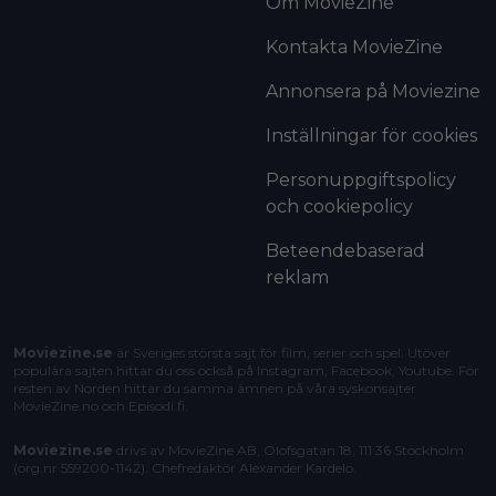
Om MovieZine
Kontakta MovieZine
Annonsera på Moviezine
Inställningar för cookies
Personuppgiftspolicy
och cookiepolicy
Beteendebaserad
reklam
Moviezine.se
är Sveriges största sajt för film, serier och spel. Utöver
populära sajten hittar du oss också på Instagram, Facebook, Youtube. För
resten av Norden hittar du samma ämnen på våra syskonsajter
MovieZine.no
och
Episodi.fi
.
Moviezine.se
drivs av MovieZine AB, Olofsgatan 18, 111 36 Stockholm
(org.nr 559200-1142). Chefredaktör
Alexander Kardelo
.