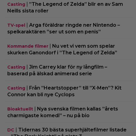
|
”The Legend of Zelda” blir en av Sam
Casting
Neills sista roller
|
Arga föräldrar ringde ner Nintendo –
TV-spel
spelkaraktären ”ser ut som en penis”
|
Nu vet vi vem som spelar
Kommande filmer
skurken Ganondorf i ”The Legend of Zelda”
|
Jim Carrey klar för ny långfilm –
Casting
baserad på älskad animerad serie
|
Från ”Heartstopper” till ”X-Men”? Kit
Casting
Connor kan bli nye Cyclops
|
Nya svenska filmen kallas ”årets
Bioaktuellt
charmigaste komedi” – nu på bio
|
Tidernas 30 bästa superhjältefilmer listade
DC