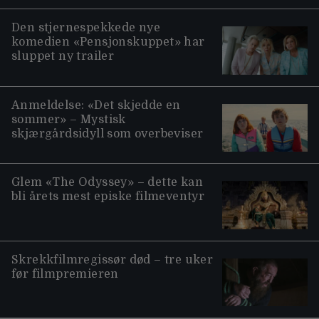
Den stjernespekkede nye
komedien «Pensjonskuppet» har
sluppet ny trailer
Anmeldelse: «Det skjedde en
sommer» – Mystisk
skjærgårdsidyll som overbeviser
Glem «The Odyssey» – dette kan
bli årets mest episke filmeventyr
Skrekkfilmregissør død – tre uker
før filmpremieren