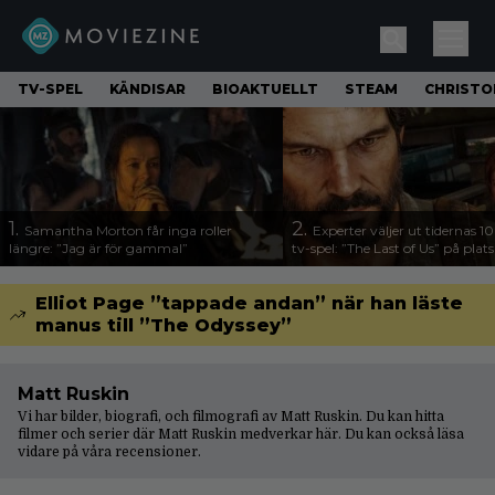
TV-SPEL
KÄNDISAR
BIOAKTUELLT
STEAM
CHRISTO
1.
2.
Samantha Morton får inga roller
Experter väljer ut tidernas 1
längre: ”Jag är för gammal”
tv-spel: ”The Last of Us” på plats
Elliot Page ”tappade andan” när han läste
manus till ”The Odyssey”
Matt Ruskin
Vi har bilder, biografi, och filmografi av Matt Ruskin. Du kan hitta
filmer och serier där Matt Ruskin medverkar här. Du kan också läsa
vidare på våra
recensioner
.