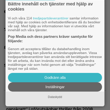
Bättre innehåll och tjänster med hjälp av
cookies
SVT Play har precis lagt till 17 nya filmer – här
är mina 3 bästa tips
Vi och våra 114
tredjepartsleverantörer
samlar information
med hjälp av cookies och enhetsidentifierare då du besöker
vår sajt. Med hjälp av informationen kan vi utveckla vårt
IKEA hyllas världen över – efter briljant
innehåll och våra tjänster.
blinkning till Alexander Skarsgård
Pop Media och dess partners kräver samtycke för
följande:
Dwayne Johnson försvarar ”Vaiana” efter
Genom att acceptera tillåter du databehandling inom
tjänsten, avslag kan påverka användarupplevelsen. Vissa
sågningarna: ”Sånt händer”
tredjepartsleverantörer kan använda sitt berättigade intresse
för att arbeta, du kan invända mot det eller ändra andra
inställningar när som helst genom att välja "Inställningar"
Inatt på tv: Dyr filmatisering av klassiker blev
längst ner på sidan.
en jättesuccé – 97% på Rotten Tomatoes
Godkänn alla
Inställningar
SENASTE NYTT
Dataskydd
|
Nu på Viaplay: ”Stiliserat våld och
Streamingtips
gapskratt” i oförutsägbar thriller från 2008