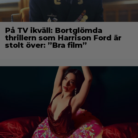
På TV ikväll: Bortglömda
thrillern som Harrison Ford är
stolt över: ”Bra film”