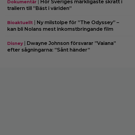
|
Hör Sveriges märkligaste skratt i
Dokumentär
trailern till ”Bäst i världen”
|
Ny milstolpe för ”The Odyssey” –
Bioaktuellt
kan bli Nolans mest inkomstbringande film
|
Dwayne Johnson försvarar ”Vaiana”
Disney
efter sågningarna: ”Sånt händer”