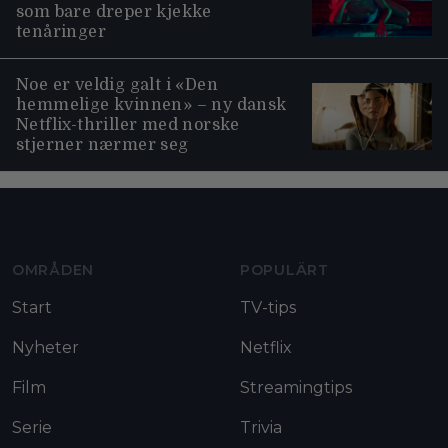
som bare dreper kjekke
tenåringer
Noe er veldig galt i «Den
hemmelige kvinnen» – ny dansk
Netflix-thriller med norske
stjerner nærmer seg
Moviezine footer navigation
OMRÅDEN
POPULÄRT
Start
TV-tips
Nyheter
Netflix
Film
Streamingtips
Serie
Trivia