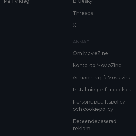
På TV idag
Bluesky
Threads
X
ANNAT
Om MovieZine
Kontakta MovieZine
Annonsera på Moviezine
Inställningar för cookies
Personuppgiftspolicy
och cookiepolicy
Beteendebaserad
reklam