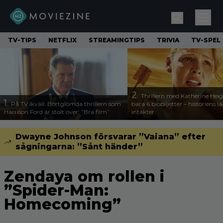
TV-TIPS
NETFLIX
STREAMINGTIPS
TRIVIA
TV-SPEL
2.
Thrillern med Katherine Heigl
1.
På TV ikväll: Bortglömda thrillern som
bara 6 biobiljetter – historiens l
Harrison Ford är stolt över: ”Bra film”
intäkter
Dwayne Johnson försvarar ”Vaiana” efter
sågningarna: ”Sånt händer”
Zendaya om rollen i
”Spider-Man:
Homecoming”