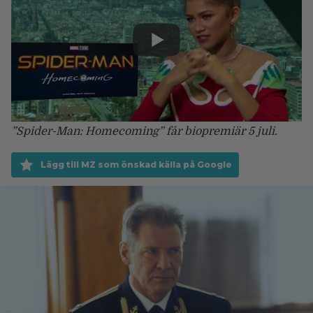
”Spider-Man: Homecoming” får biopremiär 5 juli.
Lägg till MZ som önskad källa på Google