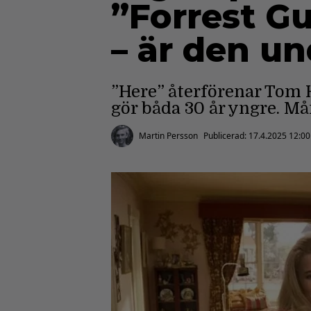
”Forrest G
– är den u
”Here” återförenar Tom
gör båda 30 år yngre. M
Martin Persson
Publicerad:
17.4.2025 12:00