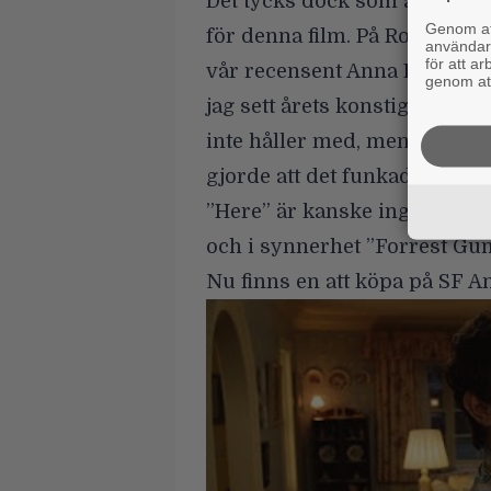
Det tycks dock som att und
Genom att
för denna film. På Rotten Tom
användaru
för att a
vår recensent Anna Hedlin
ga
genom att
jag sett årets konstigaste fil
inte håller med, men för egen
gjorde att det funkade.
”Here” är kanske ingen film 
och i synnerhet ”Forrest Gu
Nu finns en att köpa på SF A