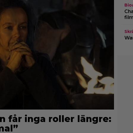
Bio
Cha
fil
Skr
War
får inga roller längre:
mal”