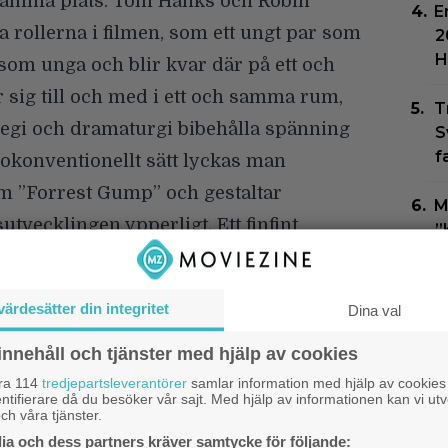
samma plats. Tom Hanks och Robin
E
 rollerna i filmen, som ett ungt par som
2
H
 som unga och blir kvar där på ett och
r sig till och med i ett och samma rum,
T
egi och dramaturgi bibehålla spänning
S
f
 okonventionellt sätt lyckas man
”Forrest Gump” och gestaltar
M
tvecklingen ypperligt. Ett finfint
”
h
 The Beatles, Melanie, Sam & Dave, Lee
, Nash & Young är bara några av de
P
värdesätter din integritet
Dina val
n in i rätt tid.
B
man med superhäftig filmmagi lyckas
innehåll och tjänster med hjälp av cookies
N
åra 114
tredjepartsleverantörer
samlar information med hjälp av cookies
0 år eller mer under stora delar av
h
ntifierare då du besöker vår sajt. Med hjälp av informationen kan vi utv
ch våra tjänster.
 sina sätt revolutionerande.
a och dess partners kräver samtycke för följande: