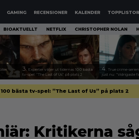
GAMING
RECENSIONER
KALENDER
TOPPLISTO
BIOAKTUELLT
NETFLIX
CHRISTOPHER NOLAN
3.
4.
ller
Experter väljer ut tidernas 100 bästa
True crime-serien
tv-spel: ”The Last of Us” på plats 2
just nu: ”Vidrigaste fa
 100 bästa tv-spel: ”The Last of Us” på plats 2
iär: Kritikerna s