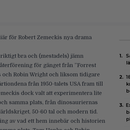
miär för
Robert Zemeckis
nya drama
 riktigt bra och (mestadels) jämn
S
l
 återförening för gänget från ”Forrest
s
och
Robin Wright
och liksom tidigare
1
rtiondena från 1950-talets USA fram till
k
b
Zemeckis dock valt att experimentera lite
n och samma plats, från dinosauriernas
E
världskriget, 50-60 tal och modern tid.
b
p
ning av vad ett hem innebär och historien