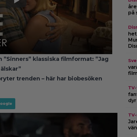
Dis
åre
på 
Dis
het
Mur
Dis
 ”Sinners” klassiska filmformat: ”Jag
Sve
var
 älskar”
fil
ryter trenden – här har biobesöken
TV-
fan
dyr
Google
TV-
Jar
vän