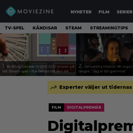
NYHETER
FILM
SERIER
TV-SPEL
KÄNDISAR
STEAM
STREAMINGTIPS
1.
2.
18-åring tjänade 13 000 000 kronor på
Samantha Morton får inga ro
sitt Steam-spel – fick betala tillbaka allt
längre: ”Jag är för gammal”
Experter väljer ut tidernas
FILM
DIGITALPREMIÄR
Digitalprem