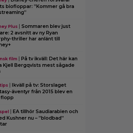
ney
ts biofloppar: ”Kommer gå bra
streaming”
|
Sommaren blev just
ney Plus
are: 2 avsnitt av ny Ryan
phy-thriller har anlänt till
ney+
|
På tv ikväll: Det här kan
nsk film
a Kjell Bergqvists mest sågade
m
|
Ikväll på tv: Storslaget
tips
tasy-äventyr från 2015 blev en
 flopp
|
EA tillhör Saudiarabien och
spel
ed Kushner nu – ”blodbad”
tar