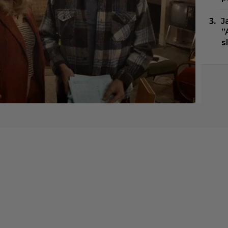
J
”
s