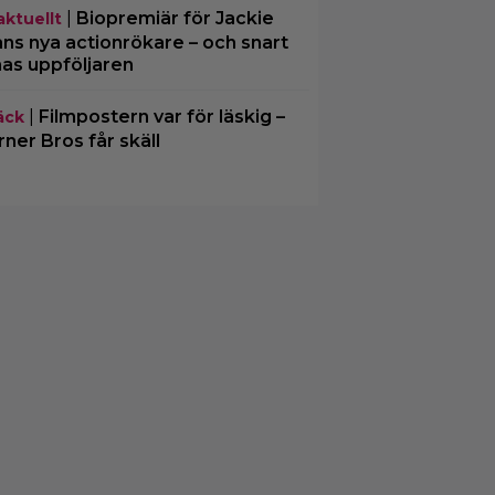
|
Biopremiär för Jackie
aktuellt
ns nya actionrökare – och snart
mas uppföljaren
|
Filmpostern var för läskig –
äck
ner Bros får skäll