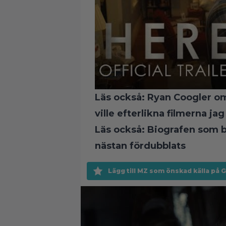
Läs också:
Ryan Coogler om
ville efterlikna filmerna jag
Läs också:
Biografen som b
nästan fördubblats
Lägg till MZ som önskad källa på 