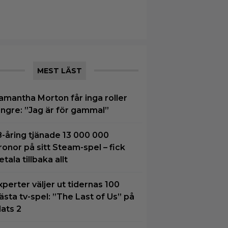
MEST LÄST
amantha Morton får inga roller
ängre: ”Jag är för gammal”
8-åring tjänade 13 000 000
ronor på sitt Steam-spel – fick
etala tillbaka allt
xperter väljer ut tidernas 100
ästa tv-spel: ”The Last of Us” på
lats 2