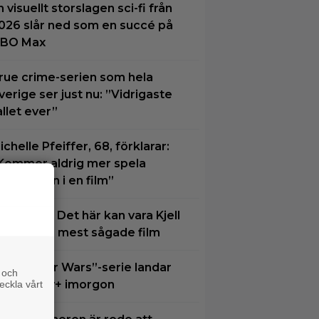
n visuellt storslagen sci-fi från
026 slår ned som en succé på
BO Max
rue crime-serien som hela
verige ser just nu: ”Vidrigaste
allet ever”
ichelle Pfeiffer, 68, förklarar:
Kommer aldrig mer spela
uvudrollen i en film”
å tv ikväll: Det här kan vara Kjell
ergqvists mest sågade film
ästa ”Star Wars”-serie landar
 och
os Disney+ imorgon
eckla vårt