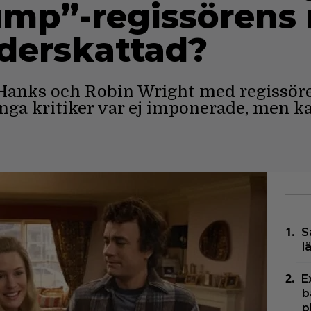
ump”-regissörens
nderskattad?
 Hanks och Robin Wright med regissör
ånga kritiker var ej imponerade, men k
S
l
E
b
p