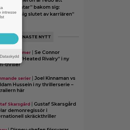
ames Cameron är redo att
ämna ”Avatar” bakom sig:
ka
 intresse
Närmar mig slutet av karriären”
lst
SENASTE NYTT
|
Se Connor
mande filmer
Dataskydd
rrie från ”Heated Rivalry” i ny
fi-thriller
|
Joel Kinnaman vs
mande serier
dam Hussein i ny thrillerserie –
trailern här
|
Gustaf Skarsgård
taf Skarsgård
lar demonregissör i
ernationell skräckthriller
|
Disney-chefen försvarar