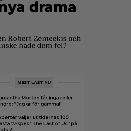
 nya drama
en Robert Zemeckis och
anske hade dem fel?
MEST LÄST NU
amantha Morton får inga roller
ängre: ”Jag är för gammal”
xperter väljer ut tidernas 100
ästa tv-spel: ”The Last of Us” på
lats 2