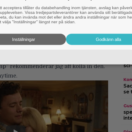
ertecknad är något ensam om lovorden
J
l
 acceptera tillåter du databehandling inom tjänsten, avslag kan påver
atoes har den ett lågt betyg på 37 % och
pplevelsen. Vissa tredjepartsleverantörer kan använda sitt berättigade
”
rbeta, du kan invända mot det eller ändra andra inställningar när som he
v filmen betyget 2/5. ”Jag tror precis att
 välja "Inställningar" längst ner på sidan.
m”, menar hon. Jag kan inte säga att jag
 del var det just det konstiga som
Inställningar
Godkänn alla
Kom
för alla, men gillar du Robert Zemeckis
Sto
sci-
mp” rekommenderar jag att kolla in den.
nytime.
Kom
Sad
se 
Gus
spe
int