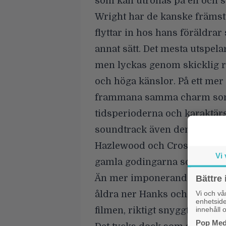
som kan utrönas på en och 
Wright har de kanske främsta
flyttar in hos hans föräldrar
annat sätt. Det mesta utspela
men lyckas genom skicklig r
och höga känslor. På ett mer
frammana samma charm som 
tidsperioderna och karaktärsu
soundtrack även denna gång.
Hazlewood och Crosby, Stills
Vi 
gamla godingarna som sätter e
Än mer imponerande är att 
Bättre 
Vi och v
åldra ner Hanks och Wright 3
enhetside
innehåll o
filmen, riktigt snyggt och på
Pop Medi