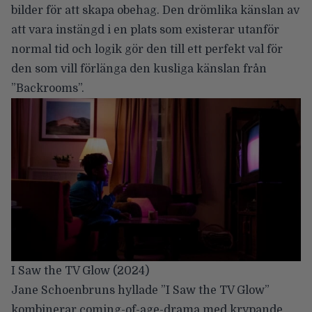
bilder för att skapa obehag. Den drömlika känslan av
att vara instängd i en plats som existerar utanför
normal tid och logik gör den till ett perfekt val för
den som vill förlänga den kusliga känslan från
”Backrooms”.
I Saw the TV Glow (2024)
Jane Schoenbruns
hyllade ”I Saw the TV Glow”
kombinerar coming-of-age-drama med krypande