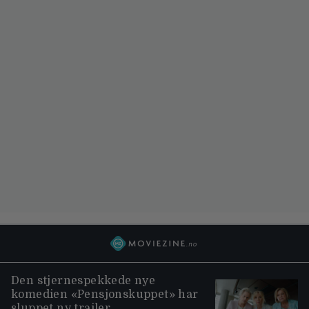
Den stjernespekkede nye
komedien «Pensjonskuppet» har
sluppet ny trailer