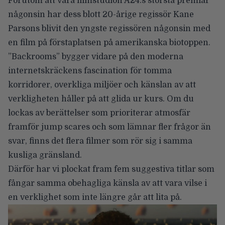
Förutom att vara filmstudion
A24:s största premiär
någonsin
har dess blott 20-årige regissör Kane
Parsons blivit den yngste regissören någonsin med
en film på förstaplatsen på amerikanska biotoppen.
”Backrooms” bygger vidare på den moderna
internetskräckens fascination för tomma
korridorer, overkliga miljöer och känslan av att
verkligheten håller på att glida ur kurs. Om du
lockas av berättelser som prioriterar atmosfär
framför jump scares och som lämnar fler frågor än
svar, finns det flera filmer som rör sig i samma
kusliga gränsland.
Därför har vi plockat fram fem suggestiva titlar som
fångar samma obehagliga känsla av att vara vilse i
en verklighet som inte längre går att lita på.