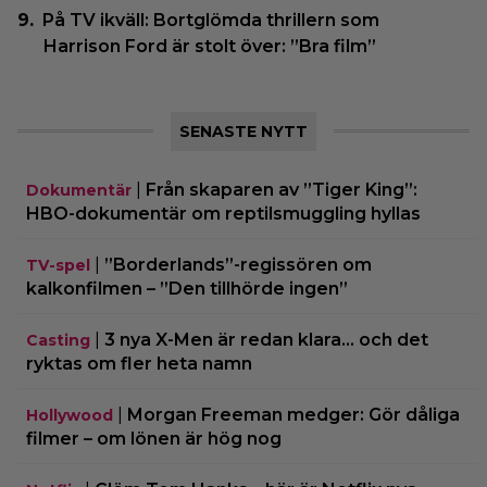
På TV ikväll: Bortglömda thrillern som
Harrison Ford är stolt över: ”Bra film”
SENASTE NYTT
|
Från skaparen av ”Tiger King”:
Dokumentär
HBO-dokumentär om reptilsmuggling hyllas
|
”Borderlands”-regissören om
TV-spel
kalkonfilmen – ”Den tillhörde ingen”
|
3 nya X-Men är redan klara… och det
Casting
ryktas om fler heta namn
|
Morgan Freeman medger: Gör dåliga
Hollywood
filmer – om lönen är hög nog