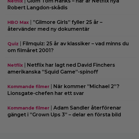
|
Glöm Tom Hanks – här är Netflix nya
Netflix
Robert Langdon-skådis
|
”Gilmore Girls” fyller 25 år –
HBO Max
återvänder med ny dokumentär
|
Filmquiz: 25 år av klassiker – vad minns du
Quiz
om filmåret 2001?
|
Netflix har lagt ned David Finchers
Netflix
amerikanska ”Squid Game”-spinoff
|
När kommer ”Michael 2”?
Kommande filmer
Lionsgate-chefen har ett svar
|
Adam Sandler återförenar
Kommande filmer
gänget i ”Grown Ups 3” – delar en första bild