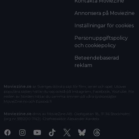
Kontakta MovieZine
Annonsera på Moviezine
Inställningar för cookies
Personuppgiftspolicy
och cookiepolicy
Beteendebaserad
reklam
Moviezine.se
är Sveriges största sajt för film, serier och spel. Utöver
populära sajten hittar du oss också på Instagram, Facebook, Youtube. För
resten av Norden hittar du samma ämnen på våra syskonsajter
MovieZine.no
och
Episodi.fi
.
Moviezine.se
drivs av MovieZine AB, Olofsgatan 18, 111 36 Stockholm
(org.nr 559200-1142). Chefredaktör
Alexander Kardelo
.
Facebook
Instagram
Youtube
Tiktok
X
Bluesky
Threads