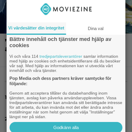
Vi värdesätter din integritet
Dina val
Bättre innehåll och tjänster med hjälp av
”The Legend of Zelda” blir en
cookies
av Sam Neills sista roller
Vi och våra 114
tredjepartsleverantörer
samlar information
med hjälp av cookies och enhetsidentifierare då du besöker
vår sajt. Med hjälp av informationen kan vi utveckla vårt
innehåll och våra tjänster.
Pop Media och dess partners kräver samtycke för
MEST LÄST
följande:
Genom att acceptera tillåter du databehandling inom
”The Legend of Zelda” blir en av Sam Neills
tjänsten, avslag kan påverka användarupplevelsen. Vissa
tredjepartsleverantörer kan använda sitt berättigade intresse
sista roller
för att arbeta, du kan invända mot det eller ändra andra
inställningar när som helst genom att välja "Inställningar"
längst ner på sidan.
Netflix har lagt ned David Finchers
amerikanska ”Squid Game”-spinoff
Godkänn alla