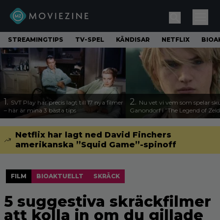
STREAMINGTIPS
TV-SPEL
KÄNDISAR
NETFLIX
BIOA
1.
2.
SVT Play har precis lagt till 17 nya filmer
Nu vet vi vem som spelar sk
– här är mina 3 bästa tips
Ganondorf i ”The Legend of Zel
Netflix har lagt ned David Finchers
amerikanska ”Squid Game”-spinoff
FILM
BIOAKTUELLT
SKRÄCK
5 suggestiva skräckfilmer
att kolla in om du gillade