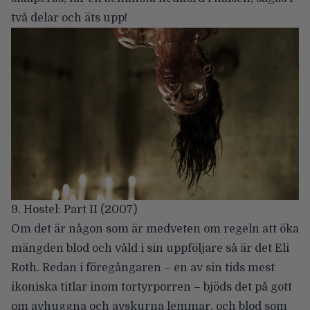
två delar och äts upp!
9. Hostel: Part II (2007)
Om det är någon som är medveten om regeln att öka
mängden blod och våld i sin uppföljare så är det Eli
Roth. Redan i föregångaren – en av sin tids mest
ikoniska titlar inom tortyrporren – bjöds det på gott
om avhuggna och avskurna lemmar, och blod som