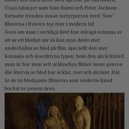
blodet inte bara flyter men sprutar på vita duken.
Unga talanger som Sam Raimi och Peter Jackson
fortsatte trenden innan tortyrporren med ”Saw”-
filmerna i fronten tog över i modern tid.
Även om man i verkliga livet kan närapå svimma av
att se ett blodigt sår så kan man desto mer
underhållas av blod på film, speciellt den mer
komiska och överdrivna typen. Som den skräcknörd
man är har man sett oräkneliga filmer inom genren
där litervis av blod har äcklat, roat och skrämt. Här
är de tio blodigaste filmerna som undertecknad
bockat av genom åren.