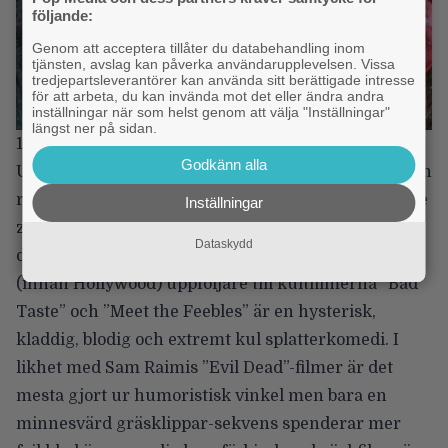
följande:
Genom att acceptera tillåter du databehandling inom
tjänsten, avslag kan påverka användarupplevelsen. Vissa
tredjepartsleverantörer kan använda sitt berättigade intresse
för att arbeta, du kan invända mot det eller ändra andra
inställningar när som helst genom att välja "Inställningar"
längst ner på sidan.
1. Braindead (1992)
Godkänn alla
Ung mans överbeskyddande mamma blir biten av en
råttapa på zoo och förvandlas snart till en dreglande
Inställningar
zombie. Sonen måste då ta hand om henne och alla
Dataskydd
de andra zombies som ansluter sig. Peter Jacksons
(innan Hollywood) uppföljare till kultfilmerna ”Bad
Taste” och ”Meet the Feebles” är en hysterisk,
kladdig, blodig och extremt kul splatterkomedi. I
likhet med Sam Raimis ”Evil Dead”-filmer är det
mesta gjort ur humoristisk vinkel men bara en
minnesvärd gräsklippar-sekvens spenderar mer