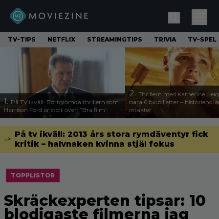
TV-TIPS
NETFLIX
STREAMINGTIPS
TRIVIA
TV-SPEL
2.
Thrillern med Katherine Heigl
1.
På TV ikväll: Bortglömda thrillern som
bara 6 biobiljetter – historiens l
Harrison Ford är stolt över: ”Bra film”
intäkter
På tv ikväll: 2013 års stora rymdäventyr fick
kritik – halvnaken kvinna stjäl fokus
TOPPLISTOR
Skräckexperten tipsar: 10
blodigaste filmerna jag