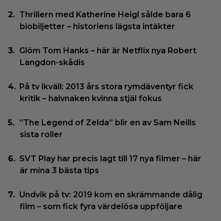
Thrillern med Katherine Heigl sålde bara 6
biobiljetter – historiens lägsta intäkter
Glöm Tom Hanks – här är Netflix nya Robert
Langdon-skådis
På tv ikväll: 2013 års stora rymdäventyr fick
kritik – halvnaken kvinna stjäl fokus
”The Legend of Zelda” blir en av Sam Neills
sista roller
SVT Play har precis lagt till 17 nya filmer – här
är mina 3 bästa tips
Undvik på tv: 2019 kom en skrämmande dålig
film – som fick fyra värdelösa uppföljare