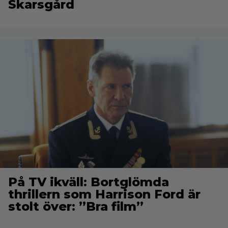
Skarsgård
På TV ikväll: Bortglömda
thrillern som Harrison Ford är
stolt över: ”Bra film”