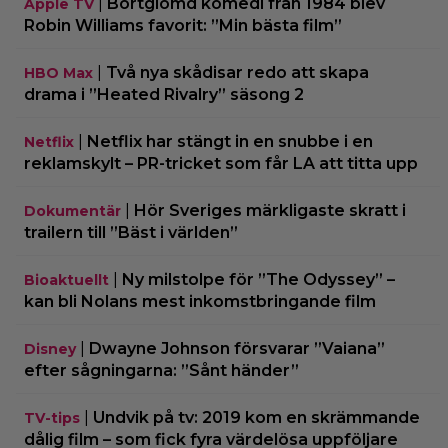
|
Bortglömd komedi från 1984 blev
Apple TV
Robin Williams favorit: ”Min bästa film”
|
Två nya skådisar redo att skapa
HBO Max
drama i ”Heated Rivalry” säsong 2
|
Netflix har stängt in en snubbe i en
Netflix
reklamskylt – PR-tricket som får LA att titta upp
|
Hör Sveriges märkligaste skratt i
Dokumentär
trailern till ”Bäst i världen”
|
Ny milstolpe för ”The Odyssey” –
Bioaktuellt
kan bli Nolans mest inkomstbringande film
|
Dwayne Johnson försvarar ”Vaiana”
Disney
efter sågningarna: ”Sånt händer”
|
Undvik på tv: 2019 kom en skrämmande
TV-tips
dålig film – som fick fyra värdelösa uppföljare