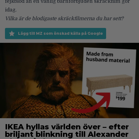
fejkblod än en vanlig barnförbjuden skräckfilm gör
idag.
Vilka är de blodigaste skräckfilmerna du har sett?
Lägg till MZ som önskad källa på Google
IKEA hyllas världen över – efter
briljant blinkning till Alexander