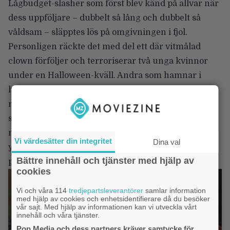
Lågbudget-slasher som först blev känd på allvar när
dess uppföljare – dubbelt så lång och dubbelt så
våldsam – släpptes lös på omgivningen i fjol.
Personligen räckte det med del ett där vitmålad
clown förföljer och terroriserar två unga kvinnor
under en Halloween-kväll. Andra som hamnar i
hans väg går extremt blodiga, brutala öden till
mötes. Offren är oftast lättklädda kvinnor och i en
scen sågas en upphängd, halvnaken kvinna itu på
mitten. Visserligen välgjorda makeup-effekter men
Vi värdesätter din integritet
Dina val
ytterst smaklös och kräver (liksom de flesta titlarna
Bättre innehåll och tjänster med hjälp av
på listan) en viss smak…
cookies
Vi och våra 114
tredjepartsleverantörer
samlar information
med hjälp av cookies och enhetsidentifierare då du besöker
vår sajt. Med hjälp av informationen kan vi utveckla vårt
innehåll och våra tjänster.
Pop Media och dess partners kräver samtycke för