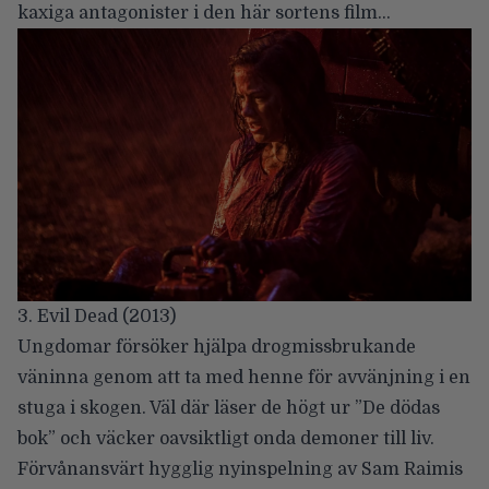
kaxiga antagonister i den här sortens film…
3. Evil Dead (2013)
Ungdomar försöker hjälpa drogmissbrukande
väninna genom att ta med henne för avvänjning i en
stuga i skogen. Väl där läser de högt ur ”De dödas
bok” och väcker oavsiktligt onda demoner till liv.
Förvånansvärt hygglig nyinspelning av Sam Raimis