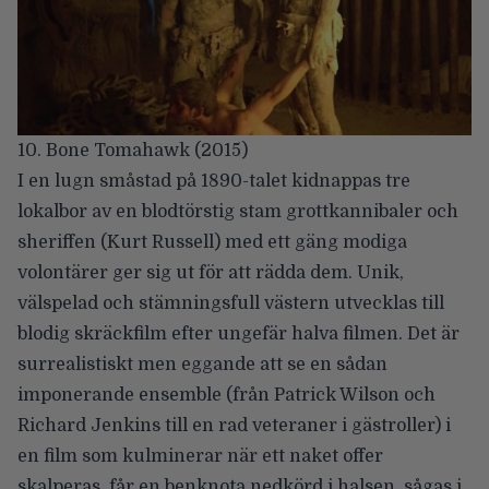
10. Bone Tomahawk (2015)
I en lugn småstad på 1890-talet kidnappas tre
lokalbor av en blodtörstig stam grottkannibaler och
sheriffen (Kurt Russell) med ett gäng modiga
volontärer ger sig ut för att rädda dem. Unik,
välspelad och stämningsfull västern utvecklas till
blodig skräckfilm efter ungefär halva filmen. Det är
surrealistiskt men eggande att se en sådan
imponerande ensemble (från Patrick Wilson och
Richard Jenkins till en rad veteraner i gästroller) i
en film som kulminerar när ett naket offer
skalperas, får en benknota nedkörd i halsen, sågas i