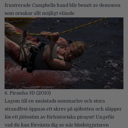
frustrerade Campbells hand blir besatt av demonen
som orsakar allt möjligt elände.
6. Piranha 3D (2010)
Lagom till en småstads sommarlov och stora
strandfest öppnas ett skrev på sjöbotten och släpper
lös ett jättestim av förhistoriska pirayor! Ungefär
vad du kan förvänta dig av när blodutgjutaren