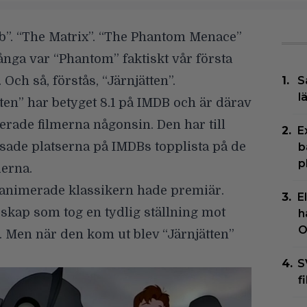
lub”. “The Matrix”. “The Phantom Menace”
ånga var “Phantom” faktiskt vår första
 Och så, förstås, “Järnjätten”.
S
l
ten” har betyget 8.1 på IMDB och är därav
erade filmerna någonsin. Den har till
E
nsade platserna på IMDBs topplista på de
b
p
derna.
n animerade klassikern hade premiär.
E
dskap som tog en tydlig ställning mot
h
O
t. Men när den kom ut blev “Järnjätten”
S
f