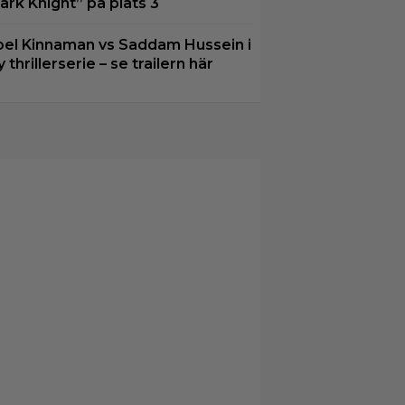
ark Knight” på plats 3
oel Kinnaman vs Saddam Hussein i
y thrillerserie – se trailern här