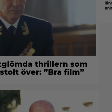
lån
ani
rtglömda thrillern som
stolt över: ”Bra film”