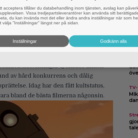
en” minimal publicitet.
 acceptera tillåter du databehandling inom tjänsten, avslag kan påver
pplevelsen. Vissa tredjepartsleverantörer kan använda sitt berättigade
estvisningen. De var inte redo för
rbeta, du kan invända mot det eller ändra andra inställningar när som he
 välja "Inställningar" längst ner på sidan.
inte hade lagt allt det grundarbete som
Bru
restauranger, flingor, teasers,
fil
Inställningar
Godkänn alla
bät
isch och det var en teaser-affisch. Vi
 berättar regissören Brad Bird till
JoBlo
.
TV-
ositiva testvisningar lyckades filmen
thr
öve
rund av hård konkurrens och dålig
ättelse. Idag har den fått kultstatus,
TV-
Mik
ara bland de bästa filmerna någonsin.
dan
Str
gjo
tal