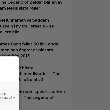
The Legend of Zelda” blir en av
am Neills sista roller
oel Kinnaman vs Saddam
ussein i ny thrillerserie – se
railern här
ames Gunn fyller 60 år – enda
ilmen han ångrar är pinsam
alkon från 2013
idernas 30 bästa
uperhjältefilmer listade – ”The
ark Knight” på plats 3
u vet vi vem som spelar skurken
 och
anondorf i ”The Legend of
eckla vårt
elda”