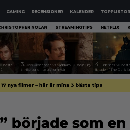
GAMING
RECENSIONER
KALENDER
TOPPLISTO
CHRISTOPHER NOLAN
STREAMINGTIPS
NETFLIX
3.
4.
00 bästa
Joel Kinnaman vs Saddam Hussein i ny
Tidernas 30 bästa
 2
thrillerserie – se trailern här
listade – ”The Dark K
l 17 nya filmer – här är mina 3 bästa tips
” började som en 