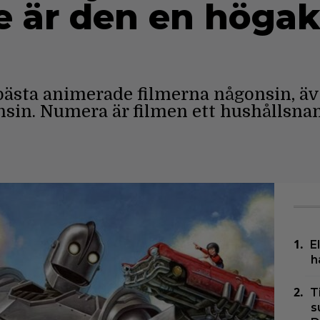
re är den en höga
e bästa animerade filmerna någonsin, ä
nsin. Numera är filmen ett hushållsna
E
h
T
s