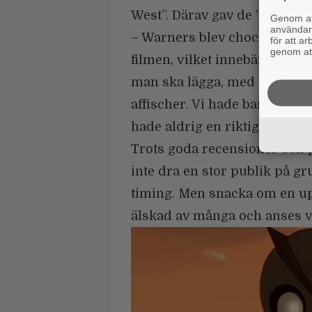
West”. Därav gav de ”Järnjätt
Genom att
användaru
– Warners blev chockade av t
för att a
genom att
filmen, vilket innebär att de 
man ska lägga, med snabbmats
affischer. Vi hade bara en aff
hade aldrig en riktig affisch,
Trots goda recensioner och p
inte dra en stor publik på g
timing. Men snacka om en uppr
älskad av många och anses v