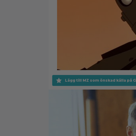
Lägg till MZ som önskad källa på 