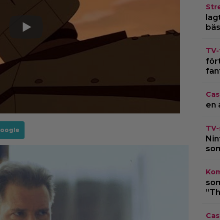
Str
lagt
bäs
TV-
för
fan
Cas
en 
TV-
Google
Nin
som
Kom
som
”Th
Cas