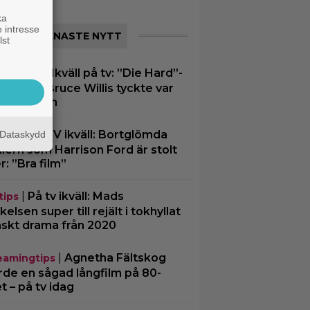
ka
 intresse
SENASTE NYTT
lst
|
Ikväll på tv: ”Die Hard”-
ce Willis
men som Bruce Willis tyckte var
tre än 1:an
|
På TV ikväll: Bortglömda
Dataskydd
tips
illern som Harrison Ford är stolt
r: ”Bra film”
|
På tv ikväll: Mads
tips
kelsen super till rejält i tokhyllat
skt drama från 2020
|
Agnetha Fältskog
eamingtips
rde en sågad långfilm på 80-
et – på tv idag