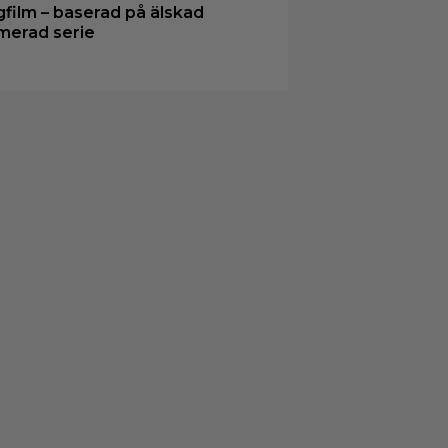
gfilm – baserad på älskad
merad serie