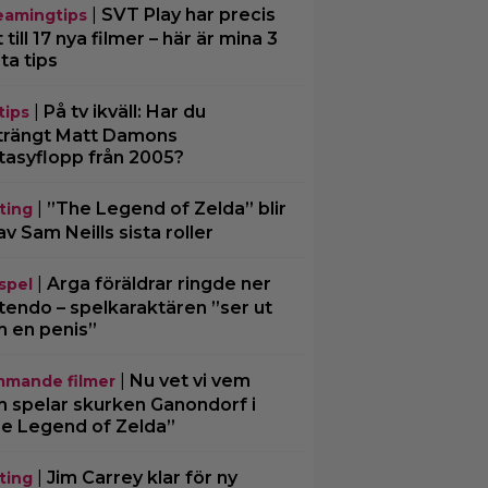
|
SVT Play har precis
eamingtips
 till 17 nya filmer – här är mina 3
ta tips
|
På tv ikväll: Har du
tips
trängt Matt Damons
tasyflopp från 2005?
|
”The Legend of Zelda” blir
ting
av Sam Neills sista roller
|
Arga föräldrar ringde ner
spel
tendo – spelkaraktären ”ser ut
 en penis”
|
Nu vet vi vem
mande filmer
 spelar skurken Ganondorf i
e Legend of Zelda”
|
Jim Carrey klar för ny
ting