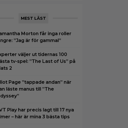
MEST LÄST
amantha Morton får inga roller
ängre: ”Jag är för gammal”
xperter väljer ut tidernas 100
ästa tv-spel: ”The Last of Us” på
lats 2
lliot Page ”tappade andan” när
an läste manus till ”The
dyssey”
VT Play har precis lagt till 17 nya
ilmer – här är mina 3 bästa tips