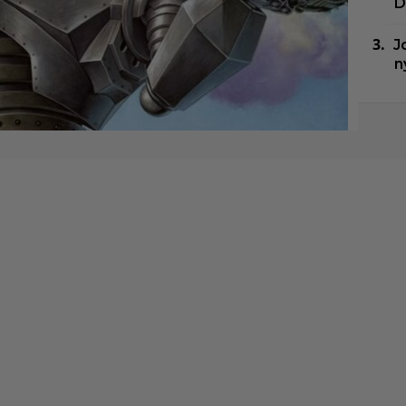
D
J
n