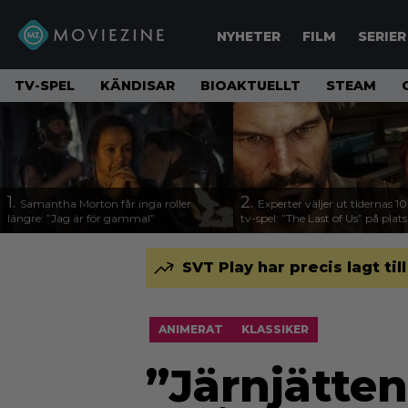
NYHETER
FILM
SERIER
TV-SPEL
KÄNDISAR
BIOAKTUELLT
STEAM
1.
2.
Samantha Morton får inga roller
Experter väljer ut tidernas 1
längre: ”Jag är för gammal”
tv-spel: ”The Last of Us” på plats
SVT Play har precis lagt til
ANIMERAT
KLASSIKER
”Järnjätten