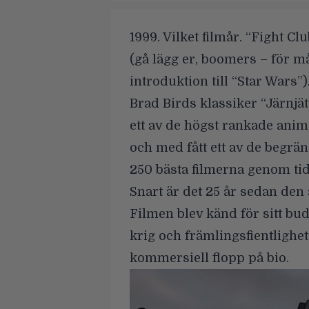
1999. Vilket filmår. “Fight C
(gå lägg er, boomers – för m
introduktion till “Star Wars”).
Brad Birds
klassiker “Järnjät
ett av de högst rankade anim
och med fått ett av de begrä
250 bästa filmerna genom ti
Snart är det 25 år sedan de
Filmen blev känd för sitt bu
krig och främlingsfientlighe
kommersiell flopp på bio.