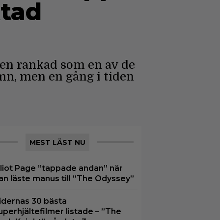
ktad
ven rankad som en av de
mn, men en gång i tiden
MEST LÄST NU
lliot Page ”tappade andan” när
an läste manus till ”The Odyssey”
idernas 30 bästa
uperhjältefilmer listade – ”The