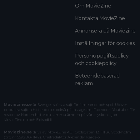
Om MovieZine
Kontakta MovieZine
Annonsera på Moviezine
Inställningar för cookies
Personuppgiftspolicy
och cookiepolicy
Beteendebaserad
reklam
Moviezine.se
är Sveriges största sajt för film, serier och spel. Utöver
populära sajten hittar du oss också på Instagram, Facebook, Youtube. För
resten av Norden hittar du samma ämnen på våra syskonsajter
MovieZine.no
och
Episodi.fi
.
Moviezine.se
drivs av MovieZine AB, Olofsgatan 18, 111 36 Stockholm
(org.nr 559200-1142). Chefredaktör
Alexander Kardelo
.