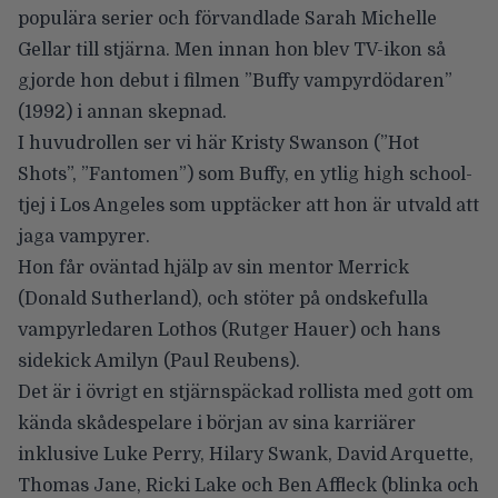
populära serier och förvandlade Sarah Michelle
Gellar till stjärna. Men innan hon blev TV-ikon så
gjorde hon debut i filmen
”Buffy vampyrdödaren”
(1992) i annan skepnad.
I huvudrollen ser vi här
Kristy Swanson
(”Hot
Shots”, ”Fantomen”) som Buffy, en ytlig high school-
tjej i Los Angeles som upptäcker att hon är utvald att
jaga vampyrer.
Hon får oväntad hjälp av sin mentor Merrick
(
Donald Sutherland
), och stöter på ondskefulla
vampyrledaren Lothos (
Rutger Hauer
) och hans
sidekick Amilyn (
Paul Reubens
).
Det är i övrigt en stjärnspäckad rollista med gott om
kända skådespelare i början av sina karriärer
inklusive Luke Perry, Hilary Swank, David Arquette,
Thomas Jane, Ricki Lake och Ben Affleck (blinka och