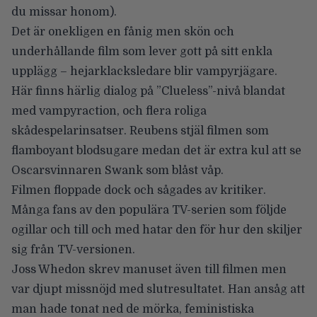
du missar honom).
Det är onekligen en fånig men skön och
underhållande film som lever gott på sitt enkla
upplägg – hejarklacksledare blir vampyrjägare.
Här finns härlig dialog på ”Clueless”-nivå blandat
med vampyraction, och flera roliga
skådespelarinsatser. Reubens stjäl filmen som
flamboyant blodsugare medan det är extra kul att se
Oscarsvinnaren Swank som blåst våp.
Filmen floppade dock och sågades av kritiker.
Många fans av den populära TV-serien som följde
ogillar och till och med hatar den för hur den skiljer
sig från TV-versionen.
Joss Whedon
skrev manuset även till filmen men
var djupt missnöjd med slutresultatet. Han ansåg att
man hade tonat ned de mörka, feministiska