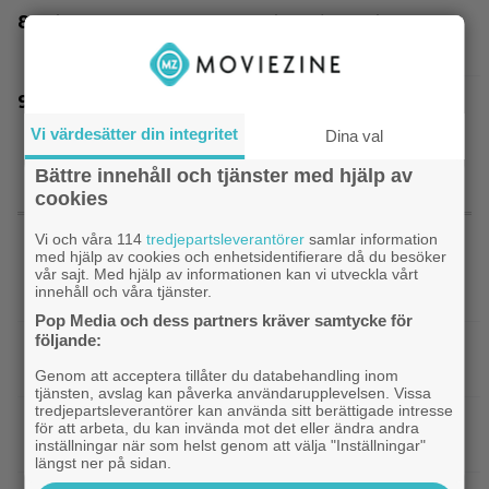
Tidernas 30 bästa superhjältefilmer listade –
”The Dark Knight” på plats 3
Ett nytt mysterium på 8 avsnitt gör succé på
Prime Video just nu
Vi värdesätter din integritet
Dina val
Bättre innehåll och tjänster med hjälp av
cookies
SENASTE NYTT
Vi och våra 114
tredjepartsleverantörer
samlar information
med hjälp av cookies och enhetsidentifierare då du besöker
|
Filmquiz: 25 år av klassiker – vad minns du
Quiz
vår sajt. Med hjälp av informationen kan vi utveckla vårt
innehåll och våra tjänster.
om filmåret 2001?
Pop Media och dess partners kräver samtycke för
följande:
|
Netflix har lagt ned David Finchers
Netflix
amerikanska ”Squid Game”-spinoff
Genom att acceptera tillåter du databehandling inom
tjänsten, avslag kan påverka användarupplevelsen. Vissa
tredjepartsleverantörer kan använda sitt berättigade intresse
|
När kommer ”Michael 2”?
Kommande filmer
för att arbeta, du kan invända mot det eller ändra andra
inställningar när som helst genom att välja "Inställningar"
Lionsgate-chefen har ett svar
längst ner på sidan.