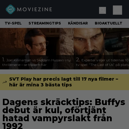
TV-SPEL
STREAMINGTIPS
KÄNDISAR
BIOAKTUELLT
1.
2.
Joel Kinnaman vs Saddam Hussein i ny
Experter väljer ut tidernas 1
thrillerserie – se trailern här
tv-spel: ”The Last of Us” på plats
SVT Play har precis lagt till 17 nya filmer –
här är mina 3 bästa tips
Dagens skräcktips: Buffys
debut är kul, oförtjänt
hatad vampyrslakt från
1992