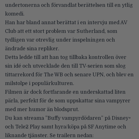
undertonerna och förvandlat berättelsen till en ytlig
komedi.
Han har bland annat berättat i en intervju med
AV
Club
att ett stort problem var Sutherland, som
tydligen var otrevlig under inspelningen och
ändrade sina repliker.
Detta ledde till att han tog tillbaka kontrollen över
sin idé och utvecklade den till TV-serien som slog
tittarrekord för The WB och senare UPN, och blev en
milstolpe i populärkulturen.
Filmen är dock fortfarande en underskattad liten
pärla, perfekt för de som uppskattar sina vampyrer
med mer humor än blodsprut.
Du kan
streama
”Buffy vampyrdödaren” på
Disney
+
och
Tele2 Play
samt
hyra/köpa
på
SF Anytime
och
liknande tjänster. Se trailern nedan: