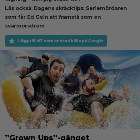
Läs också:
Dagens skräcktips: Seriemördaren
som får Ed Gein att framstå som en
svärmorsdröm
Lägg till MZ som önskad källa på Google
”Grown Ups”-gänget