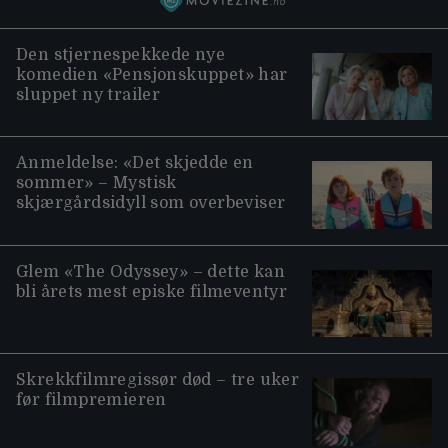
Den stjernespekkede nye
komedien «Pensjonskuppet» har
sluppet ny trailer
Anmeldelse: «Det skjedde en
sommer» – Mystisk
skjærgårdsidyll som overbeviser
Glem «The Odyssey» – dette kan
bli årets mest episke filmeventyr
Skrekkfilmregissør død – tre uker
før filmpremieren