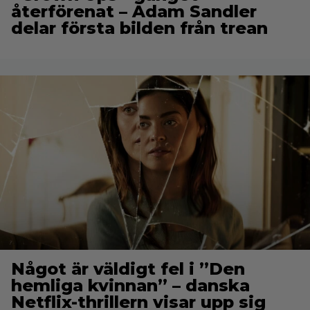
återförenat – Adam Sandler
delar första bilden från trean
Något är väldigt fel i ”Den
hemliga kvinnan” – danska
Netflix-thrillern visar upp sig