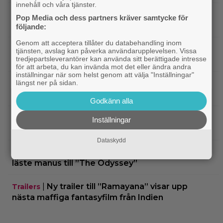
innehåll och våra tjänster.
|
Jim Carrey klar för ny långfilm –
Casting
Pop Media och dess partners kräver samtycke för
baserad på älskad animerad serie
följande:
Genom att acceptera tillåter du databehandling inom
|
Från ”Heartstopper” till ”X-Men”? Kit
Casting
tjänsten, avslag kan påverka användarupplevelsen. Vissa
tredjepartsleverantörer kan använda sitt berättigade intresse
Connor kan bli nye Cyclops
för att arbeta, du kan invända mot det eller ändra andra
inställningar när som helst genom att välja "Inställningar"
längst ner på sidan.
|
Nya svenska filmen kallas ”årets
Bioaktuellt
charmigaste komedi” – nu på bio
Godkänn alla
|
Tidernas 30 bästa superhjältefilmer listade
DC
Inställningar
– ”The Dark Knight” på plats 3
Dataskydd
|
Elliot Page ”tappade andan” när han
Bioaktuellt
läste manus till ”The Odyssey”
|
Ny trailer till ”Ramayana” visar upp
Trailers
nästa maffiga fantasyfilm från Indien