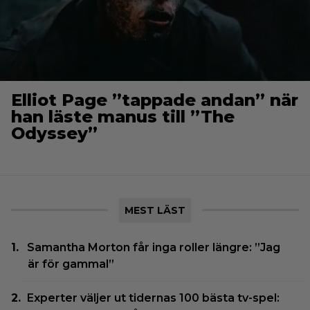
Elliot Page ”tappade andan” när
han läste manus till ”The
Odyssey”
MEST LÄST
Samantha Morton får inga roller längre: ”Jag
är för gammal”
Experter väljer ut tidernas 100 bästa tv-spel: