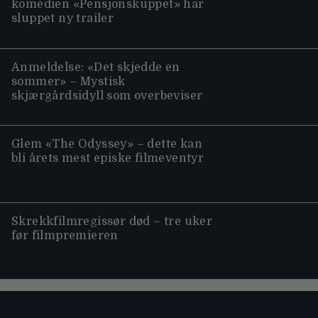
komedien «Pensjonskuppet» har
sluppet ny trailer
Anmeldelse: «Det skjedde en
sommer» – Mystisk
skjærgårdsidyll som overbeviser
Glem «The Odyssey» – dette kan
bli årets mest episke filmeventyr
Skrekkfilmregissør død – tre uker
før filmpremieren
Moviezine footer navigation