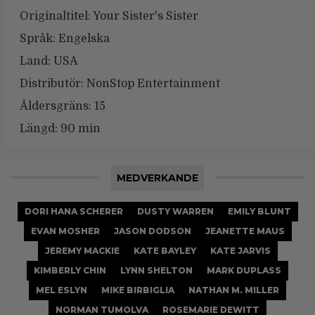
Originaltitel:
Your Sister's Sister
Språk:
Engelska
Land:
USA
Distributör:
NonStop Entertainment
Åldersgräns:
15
Längd:
90 min
MEDVERKANDE
DORI HANA SCHERER
DUSTY WARREN
EMILY BLUNT
EVAN MOSHER
JASON DODSON
JEANETTE MAUS
JEREMY MACKIE
KATE BAYLEY
KATE JARVIS
KIMBERLY CHIN
LYNN SHELTON
MARK DUPLASS
MEL ESLYN
MIKE BIRBIGLIA
NATHAN M. MILLER
NORMAN TUMOLVA
ROSEMARIE DEWITT