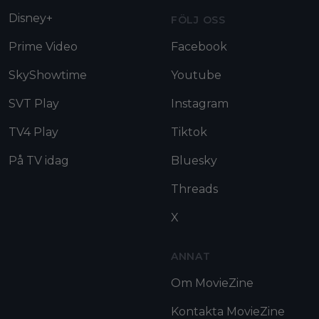
Disney+
FÖLJ OSS
Prime Video
Facebook
SkyShowtime
Youtube
SVT Play
Instagram
TV4 Play
Tiktok
På TV idag
Bluesky
Threads
X
ANNAT
Om MovieZine
Kontakta MovieZine