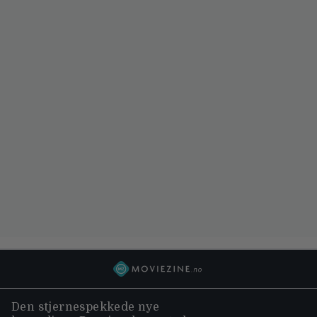
Den stjernespekkede nye