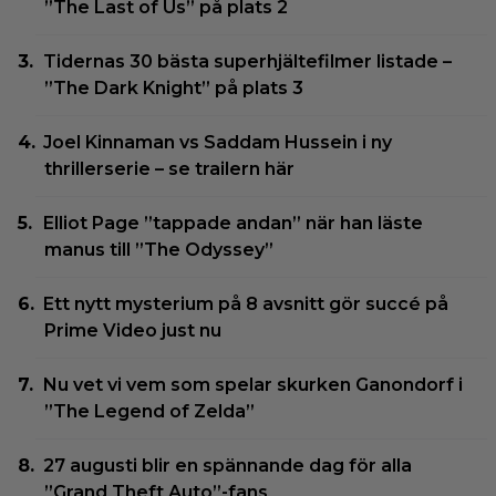
”The Last of Us” på plats 2
Tidernas 30 bästa superhjältefilmer listade –
”The Dark Knight” på plats 3
Joel Kinnaman vs Saddam Hussein i ny
thrillerserie – se trailern här
Elliot Page ”tappade andan” när han läste
manus till ”The Odyssey”
Ett nytt mysterium på 8 avsnitt gör succé på
Prime Video just nu
Nu vet vi vem som spelar skurken Ganondorf i
”The Legend of Zelda”
27 augusti blir en spännande dag för alla
”Grand Theft Auto”-fans