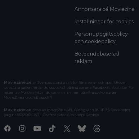
Annonsera på Moviezine
Inställningar för cookies
Personuppgiftspolicy
och cookiepolicy
Beteendebaserad
reklam
Moviezine.se
är Sveriges största sajt för film, serier och spel. Utöver
populära sajten hittar du oss också på Instagram, Facebook, Youtube. För
resten av Norden hittar du samma ämnen på våra syskonsajter
MovieZine.no
och
Episodi.fi
.
Moviezine.se
drivs av MovieZine AB, Olofsgatan 18, 111 36 Stockholm
(org.nr 559200-1142). Chefredaktör
Alexander Kardelo
.
Facebook
Instagram
Youtube
Tiktok
X
Bluesky
Threads