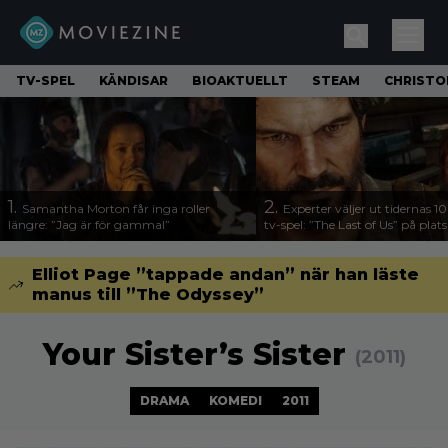
TV-SPEL
KÄNDISAR
BIOAKTUELLT
STEAM
CHRISTO
1.
2.
Samantha Morton får inga roller
Experter väljer ut tidernas 1
längre: ”Jag är för gammal”
tv-spel: ”The Last of Us” på plats
Elliot Page ”tappade andan” när han läste
manus till ”The Odyssey”
Your Sister’s Sister
(2011)
DRAMA
KOMEDI
2011