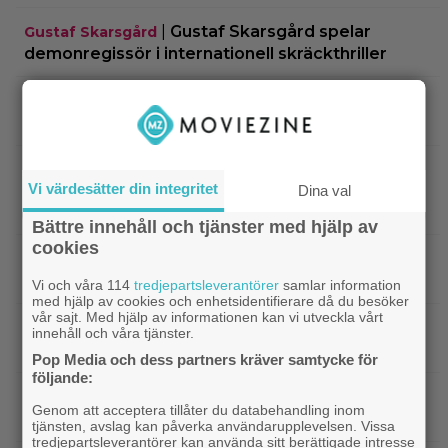
|
Gustaf Skarsgård spelar
Gustaf Skarsgård
demonregissör i internationell skräckthriller
|
Disney-chefen försvarar årets
Disney
biofloppar: ”Kommer gå bra på streaming”
|
Sommaren blev just hetare: 2
Disney Plus
Vi värdesätter din integritet
Dina val
avsnitt av ny Ryan Murphy-thriller har anlänt till
Disney+
Bättre innehåll och tjänster med hjälp av
cookies
|
På tv ikväll: Det här kan vara Kjell
Svensk film
Bergqvists mest sågade film
Vi och våra 114
tredjepartsleverantörer
samlar information
med hjälp av cookies och enhetsidentifierare då du besöker
vår sajt. Med hjälp av informationen kan vi utveckla vårt
|
Ikväll på tv: Storslaget fantasy-äventyr
TV-tips
innehåll och våra tjänster.
från 2015 blev en dyr flopp
Pop Media och dess partners kräver samtycke för
följande:
|
EA tillhör Saudiarabien och Jared
TV-spel
Genom att acceptera tillåter du databehandling inom
Kushner nu – ”blodbad” väntar
tjänsten, avslag kan påverka användarupplevelsen. Vissa
tredjepartsleverantörer kan använda sitt berättigade intresse