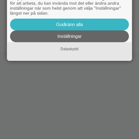
för att arbeta, du kan invända mot det eller ändra andra
|
Biopremiär för Jackie Chans nya
Bioaktuellt
inställningar när som helst genom att välja "Inställningar"
actionrökare – och snart filmas uppföljaren
längst ner på sidan.
Godkänn alla
|
Filmpostern var för läskig – Warner Bros
Skräck
får skäll
Inställningar
Dataskydd