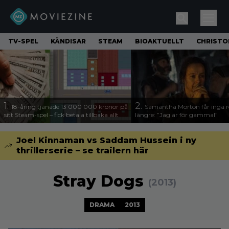
TV-SPEL
KÄNDISAR
STEAM
BIOAKTUELLT
CHRISTO
1.
2.
18-åring tjänade 13 000 000 kronor på
Samantha Morton får inga ro
sitt Steam-spel – fick betala tillbaka allt
längre: ”Jag är för gammal”
Joel Kinnaman vs Saddam Hussein i ny
thrillerserie – se trailern här
Stray Dogs
(2013)
DRAMA
2013