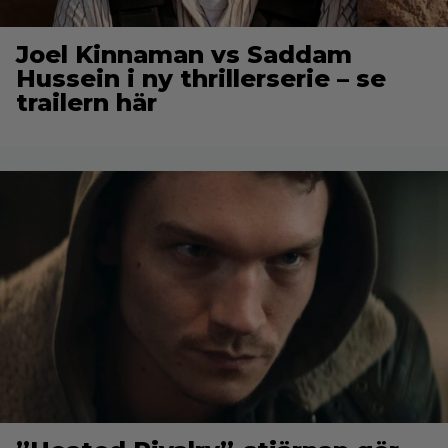
Joel Kinnaman vs Saddam
Hussein i ny thrillerserie – se
trailern här