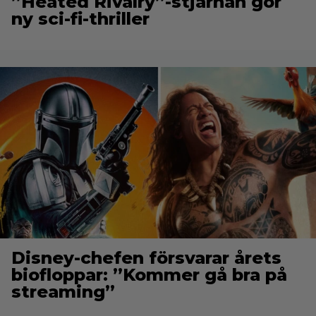
”Heated Rivalry”-stjärnan gör
ny sci-fi-thriller
Disney-chefen försvarar årets
biofloppar: ”Kommer gå bra på
streaming”