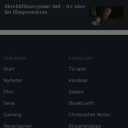
Skrekkfilmregissør død – tre uker
før filmpremieren
Moviezine footer navigation
OMRÅDEN
POPULÄRT
Start
TV-spel
Nyheter
Kändisar
Film
Steam
Serie
Bioaktuellt
Gaming
Christopher Nolan
Recensioner
Streamingtips