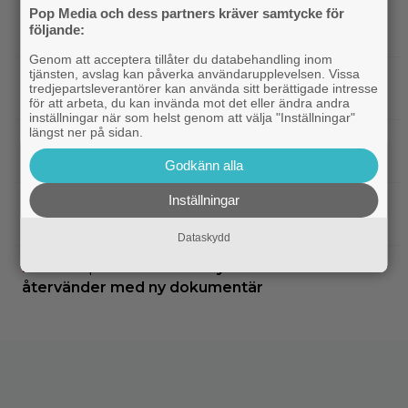
Pop Media och dess partners kräver samtycke för
|
”Borderlands”-regissören om
TV-spel
följande:
kalkonfilmen – ”Den tillhörde ingen”
Genom att acceptera tillåter du databehandling inom
tjänsten, avslag kan påverka användarupplevelsen. Vissa
|
3 nya X-Men är redan klara… och det
Casting
tredjepartsleverantörer kan använda sitt berättigade intresse
ryktas om fler heta namn
för att arbeta, du kan invända mot det eller ändra andra
inställningar när som helst genom att välja "Inställningar"
längst ner på sidan.
|
Morgan Freeman medger: Gör dåliga
Hollywood
filmer – om lönen är hög nog
Godkänn alla
Inställningar
|
Glöm Tom Hanks – här är Netflix nya
Netflix
Robert Langdon-skådis
Dataskydd
|
”Gilmore Girls” fyller 25 år –
HBO Max
återvänder med ny dokumentär