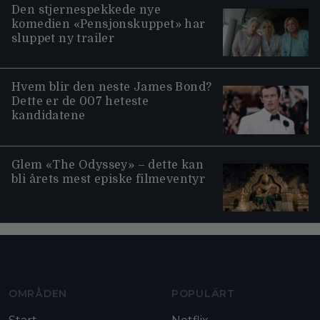
Den stjernespekkede nye
komedien «Pensjonskuppet» har
sluppet ny trailer
Hvem blir den neste James Bond?
Dette er de 007 heteste
kandidatene
Glem «The Odyssey» – dette kan
bli årets mest episke filmeventyr
Moviezine footer navigation
OMRÅDEN
POPULÄRT