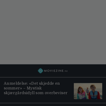
Anmeldelse: «Det skjedde en
sommer» – Mystisk
skjærgårdsidyll som overbeviser