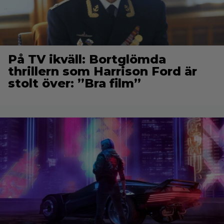
På TV ikväll: Bortglömda
thrillern som Harrison Ford är
stolt över: ”Bra film”