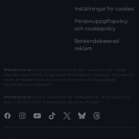
Inställningar för cookies
Personuppgiftspolicy
och cookiepolicy
Beteendebaserad
reklam
Moviezine.se
är Sveriges största sajt för film, serier och spel. Utöver
populära sajten hittar du oss också på Instagram, Facebook, Youtube. För
resten av Norden hittar du samma ämnen på våra syskonsajter
MovieZine.no
och
Episodi.fi
.
Moviezine.se
drivs av MovieZine AB, Olofsgatan 18, 111 36 Stockholm
(org.nr 559200-1142). Chefredaktör
Alexander Kardelo
.
Facebook
Instagram
Youtube
Tiktok
X
Bluesky
Threads