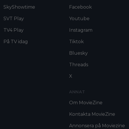
SkyShowtime
Facebook
SVT Play
Youtube
TV4 Play
Instagram
På TV idag
Tiktok
Bluesky
Threads
X
ANNAT
Om MovieZine
Kontakta MovieZine
Annonsera på Moviezine