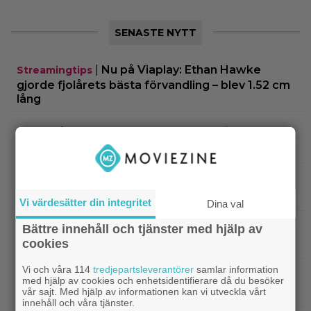
SENASTE NYTT
|
Nu på Viaplay: Ethan Hawke
Streamingtips
gjorde fjolårets bästa förvandling – blev 1.52 cm
lång
|
”Snyggaste spelet genom tiderna”
TV-spel
släpptes 2020: ”Fantastisk spelvärld”
|
3 nya tv-serier redo att plöja i
Disney Plus
helgen – finns något för alla!
Vi värdesätter din integritet
Dina val
|
Thrillern med Katherine Heigl sålde bara
Trivia
Bättre innehåll och tjänster med hjälp av
6 biobiljetter – historiens lägsta intäkter
cookies
Vi och våra 114
tredjepartsleverantörer
samlar information
|
Från skaparen av ”Tiger King”:
Dokumentär
med hjälp av cookies och enhetsidentifierare då du besöker
HBO-dokumentär om reptilsmuggling hyllas
vår sajt. Med hjälp av informationen kan vi utveckla vårt
innehåll och våra tjänster.