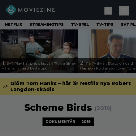
NETFLIX
STREAMINGTIPS
TV-SPEL
TV-TIPS
SVT PL
1.
2.
SVT Play har precis lagt till 17 nya filmer
På TV ikväll: Bortglömda thr
– här är mina 3 bästa tips
Harrison Ford är stolt över: ”Bra
Glöm Tom Hanks – här är Netflix nya Robert
Langdon-skådis
Scheme Birds
(2019)
DOKUMENTÄR
2019