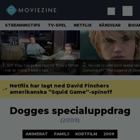
STREAMINGTIPS
TV-SPEL
NETFLIX
KÄNDISAR
BIOA
1.
2.
SVT Play har precis lagt till 17 nya filmer
Nu vet vi vem som spelar sk
– här är mina 3 bästa tips
Ganondorf i ”The Legend of Zel
Netflix har lagt ned David Finchers
amerikanska ”Squid Game”-spinoff
Dogges specialuppdrag
(2009)
ANIMERAT
FAMILJ
KORTFILM
2009