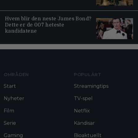
Hvem blir den neste James Bond?
Dette er de 007 heteste
kandidatene
Moviezine footer navigation
OMRÅDEN
POPULÄRT
Start
Streamingtips
Nyheter
TV-spel
Film
Netflix
Serie
Kändisar
Gaming
Bioaktuellt