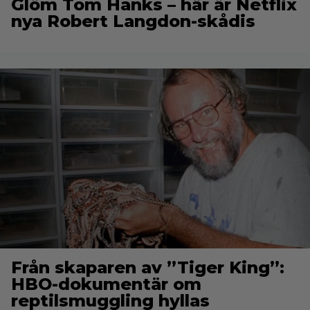
Glöm Tom Hanks – här är Netflix
nya Robert Langdon-skådis
Från skaparen av ”Tiger King”:
HBO-dokumentär om
reptilsmuggling hyllas