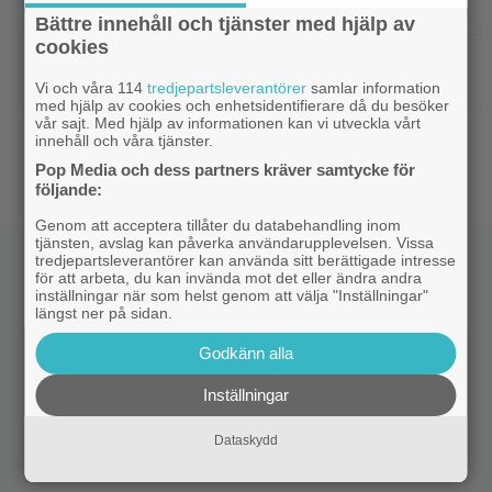
om filmåret 2001?
Bättre innehåll och tjänster med hjälp av
cookies
|
Netflix har lagt ned David Finchers
Netflix
amerikanska ”Squid Game”-spinoff
Vi och våra 114
tredjepartsleverantörer
samlar information
med hjälp av cookies och enhetsidentifierare då du besöker
vår sajt. Med hjälp av informationen kan vi utveckla vårt
|
När kommer ”Michael 2”?
Kommande filmer
innehåll och våra tjänster.
Lionsgate-chefen har ett svar
Pop Media och dess partners kräver samtycke för
följande:
Genom att acceptera tillåter du databehandling inom
tjänsten, avslag kan påverka användarupplevelsen. Vissa
tredjepartsleverantörer kan använda sitt berättigade intresse
för att arbeta, du kan invända mot det eller ändra andra
inställningar när som helst genom att välja "Inställningar"
längst ner på sidan.
Godkänn alla
Inställningar
Dataskydd