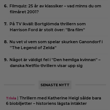
Filmquiz: 25 år av klassiker – vad minns du om
filmåret 2001?
På TV ikväll: Bortglömda thrillern som
Harrison Ford är stolt över: ”Bra film”
Nu vet vi vem som spelar skurken Ganondorf i
”The Legend of Zelda”
Något är väldigt fel i ”Den hemliga kvinnan” –
danska Netflix-thrillern visar upp sig
SENASTE NYTT
|
Thrillern med Katherine Heigl sålde bara
Trivia
6 biobiljetter – historiens lägsta intäkter