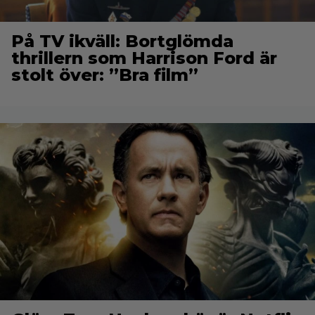
På TV ikväll: Bortglömda
thrillern som Harrison Ford är
stolt över: ”Bra film”